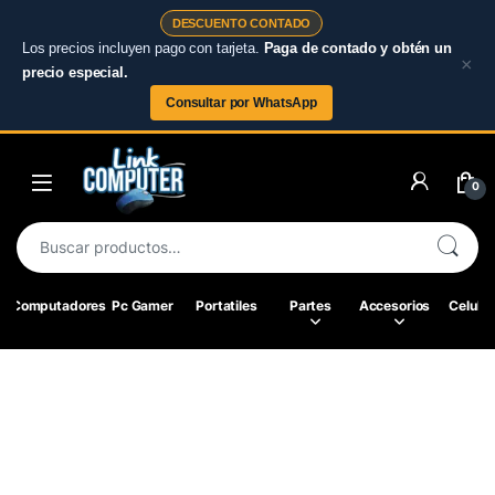
DESCUENTO CONTADO
Los precios incluyen pago con tarjeta.
Paga de contado y obtén un
×
precio especial.
Consultar por WhatsApp
0
Computadores
Pc Gamer
Portatiles
Partes
Accesorios
Celular