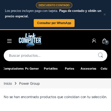
DESCUENTO CONTADO
Los precios incluyen pago con tarjeta.
Paga de contado y obtén un
×
precio especial.
Consultar por WhatsApp
Skip to navigation
Skip to content
0
Buscar por:
Computadores
Pc Gamer
Portatiles
Partes
Accesorios
Celular
Inicio
Power Group
No se han encontrado productos que coincidan con tu selección.