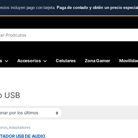
recios incluyen pago con tarjeta.
Paga de contado y obtén un precio especial
r:
s
Accesorios
Celulares
Zona Gamer
Movilidad
o USB
rios
,
Adaptadores
TADOR USB DE AUDIO