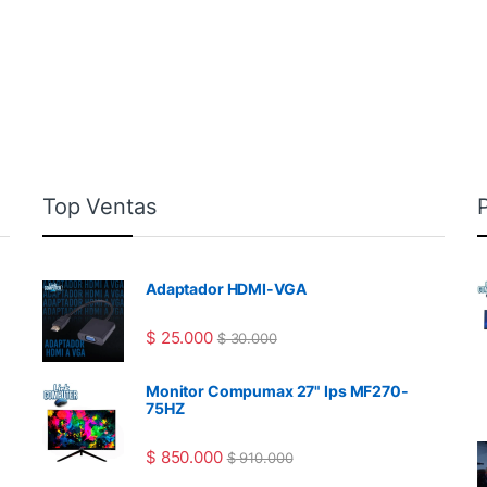
Top Ventas
Adaptador HDMI-VGA
$
25.000
$
30.000
Monitor Compumax 27" Ips MF270-
75HZ
$
850.000
$
910.000