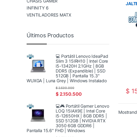
CHASIS GAMER
JALT
INFINITY 6
VENTILADORES MATX
Últimos Productos
💻 Portátil Lenovo IdeaPad
Slim 3 15IRH10 | Intel Core
i5-13420H 2.1GHz | 8GB
DDR5 (Expandible) | SSD
512GB | Pantalla 15.3"
WUXGA | Luna Grey | Windows Instalado
$
2.530.000
$
15
$
2.150.500
💻🎮 Portátil Gamer Lenovo
LOQ 15IAX9E | Intel Core
Mostrando
i5-12650HX | 8GB DDR5 |
SSD 512GB | NVIDIA RTX
3050 6GB GDDR6 |
Pantalla 15.6" FHD | Windows