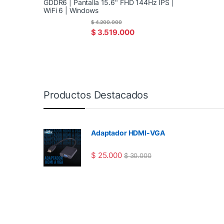
GDDR6 | Pantalla 15.6" FHD 144Hz IPS |
WiFi 6 | Windows
$
4.200.000
$
3.519.000
Productos Destacados
Adaptador HDMI-VGA
$
25.000
$
30.000