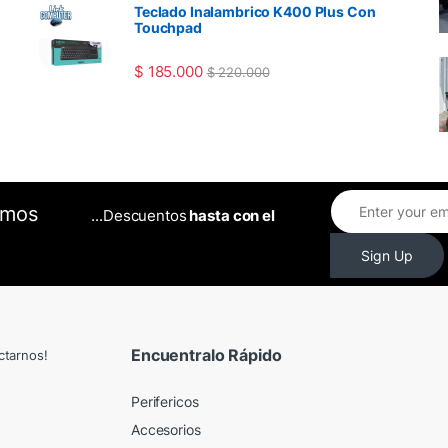
Teclado Inalambrico K400 Plus Con
Touchpad
$
185.000
$
220.000
omos
...Descuentos
hasta con el
Sign Up
Encuentralo Rápido
ctarnos!
Perifericos
Accesorios