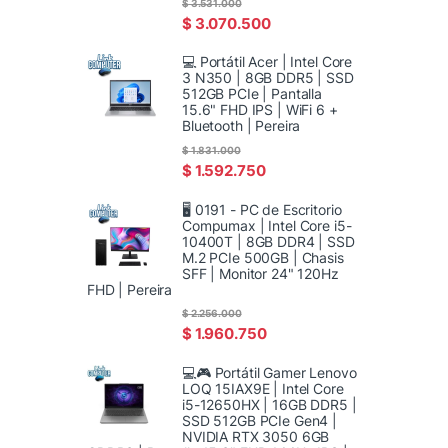
$
3.531.000
$
3.070.500
💻 Portátil Acer | Intel Core
3 N350 | 8GB DDR5 | SSD
512GB PCIe | Pantalla
15.6" FHD IPS | WiFi 6 +
Bluetooth | Pereira
$
1.831.000
$
1.592.750
🖥️ 0191 - PC de Escritorio
Compumax | Intel Core i5-
10400T | 8GB DDR4 | SSD
M.2 PCIe 500GB | Chasis
SFF | Monitor 24" 120Hz
FHD | Pereira
$
2.256.000
$
1.960.750
💻🎮 Portátil Gamer Lenovo
LOQ 15IAX9E | Intel Core
i5-12650HX | 16GB DDR5 |
SSD 512GB PCIe Gen4 |
NVIDIA RTX 3050 6GB