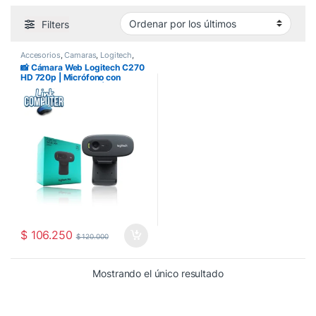
Filters
Accesorios
,
Camaras
,
Logitech
,
Perifericos
,
Punto POS-2
📸 Cámara Web Logitech C270
HD 720p | Micrófono con
Reducción de Ruido |
Corrección Automática de
Iluminación | Plug & Play | Para
Zoom, Meet y Teams
$
106.250
$
120.000
Mostrando el único resultado