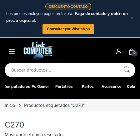
DESCUENTO CONTADO
Los precios incluyen pago con tarjeta.
Paga de contado y obtén un
×
precio especial.
Consultar por WhatsApp
Skip to navigation
Skip to content
0
Buscar por:
Computadores
Pc Gamer
Portatiles
Partes
Accesorios
Celular
Inicio
Productos etiquetados “C270”
C270
Mostrando el único resultado