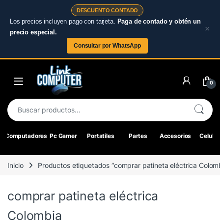
DESCUENTO CONTADO
Los precios incluyen pago con tarjeta.
Paga de contado y obtén un
×
precio especial.
Consultar por WhatsApp
Skip to navigation
Skip to content
0
Buscar por:
Computadores
Pc Gamer
Portatiles
Partes
Accesorios
Celular
Inicio
Productos etiquetados “comprar patineta eléctrica Colom
comprar patineta eléctrica
Colombia