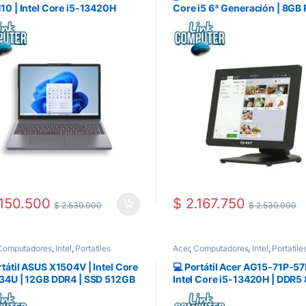
10 | Intel Core i5-13420H
Core i5 6ª Generación | 8GB
z | 8GB DDR5 (Expandible) |
256GB SSD | Pantalla Táctil 15
12GB | Pantalla 15.3″ WUXGA
WiFi | Windows | Punto de V
a Grey | Windows Instalado
Industrial 24/7 | Pereira
150.500
$
2.167.750
$
2.530.000
$
2.530.000
Computadores
,
Intel
,
Portatiles
Acer
,
Computadores
,
Intel
,
Portatile
rtátil ASUS X1504V | Intel Core
💻 Portátil Acer AG15-71P-57
34U | 12GB DDR4 | SSD 512GB
Intel Core i5-13420H | DDR5 
| Pantalla 15.6″ FHD | Linux |
SSD 512GB PCIe | Pantalla 15
ye Mouse y Morral Original
FHD | WiFi 6 + Bluetooth | 