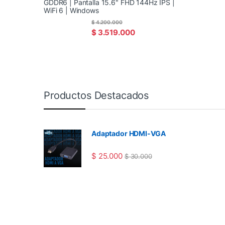
GDDR6 | Pantalla 15.6" FHD 144Hz IPS |
WiFi 6 | Windows
$
4.200.000
$
3.519.000
Productos Destacados
Adaptador HDMI-VGA
$
25.000
$
30.000