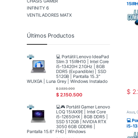
CHASIS GAMER
15IRH
INFINITY 6
2.1GH
SSD 5
VENTILADORES MATX
| Lun
Últimos Productos
💻 Portátil Lenovo IdeaPad
Slim 3 15IRH10 | Intel Core
i5-13420H 2.1GHz | 8GB
DDR5 (Expandible) | SSD
512GB | Pantalla 15.3"
WUXGA | Luna Grey | Windows Instalado
$
2.530.000
$
2.
$
2.150.500
💻🎮 Portátil Gamer Lenovo
LOQ 15IAX9E | Intel Core
Asus
,
i5-12650HX | 8GB DDR5 |
💻 Po
SSD 512GB | NVIDIA RTX
i5-13
3050 6GB GDDR6 |
Pantalla 15.6" FHD | Windows
PCIe 
Inclu