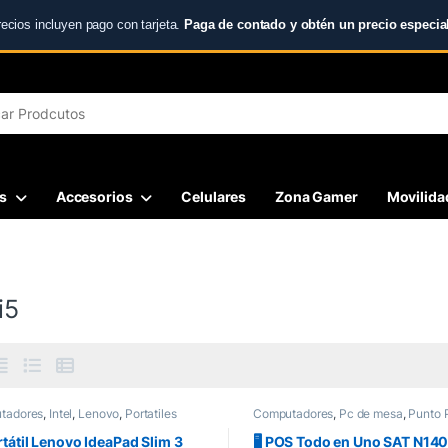
recios incluyen pago con tarjeta.
Paga de contado y obtén un precio especial
r:
s
Accesorios
Celulares
Zona Gamer
Movilidad
i5
tadores
,
Intel
,
Lenovo
,
Portatiles
Computadores
,
Pc de mesa
,
Punto 
Todo en uno
rtátil Lenovo IdeaPad Slim 3
🖥️ POS Todo en Uno SAT N140 