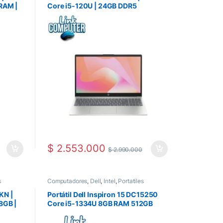
 RAM |
Core i5-120U | 24GB DDR5
.6″ |
(Expandible) | SSD 512GB | Pantalla
enta
15.6″
$
2.553.000
$
2.990.000
s
Computadores
,
Dell
,
Intel
,
Portatiles
KN |
Portátil Dell Inspiron 15 DC15250
8GB |
Core i5-1334U 8GB RAM 512GB
.6″
SSD | Pantalla 15.6” FHD | Windows
Windows
Instalado