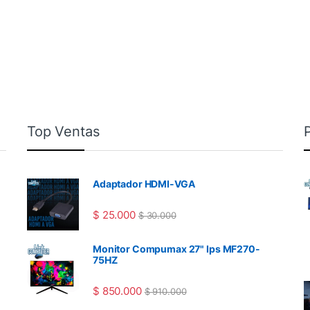
Top Ventas
Adaptador HDMI-VGA
$
25.000
$
30.000
Monitor Compumax 27" Ips MF270-
75HZ
$
850.000
$
910.000