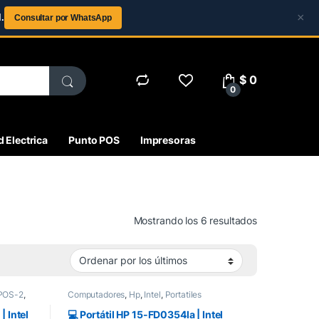
×
.
Consultar por WhatsApp
$
0
0
 Electrica
Punto POS
Impresoras
Ordenado por 
Mostrando los 6 resultados
POS-2
,
Computadores
,
Hp
,
Intel
,
Portatiles
| Intel
💻 Portátil HP 15-FD0354la | Intel