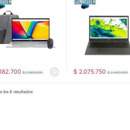
S
Instalado
182.700
$
2.075.750
$
2.560.000
$
2.440.000
Ordenado por los últimos
 los 6 resultados