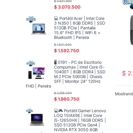
$
3.531.000
ASU
$
3.070.500
💻 Portátil Acer | Intel Core
3 N350 | 8GB DDR5 | SSD
512GB PCIe | Pantalla
15.6" FHD IPS | WiFi 6 +
Bluetooth | Pereira
$
1.831.000
$
1.592.750
🖥️ 0191 - PC de Escritorio
Compumax | Intel Core i5-
10400T | 8GB DDR4 | SSD
$
2.
M.2 PCIe 500GB | Chasis
SFF | Monitor 24" 120Hz
FHD | Pereira
$
2.256.000
Mostrando
$
1.960.750
💻🎮 Portátil Gamer Lenovo
LOQ 15IAX9E | Intel Core
i5-12650HX | 16GB DDR5 |
SSD 512GB PCIe Gen4 |
NVIDIA RTX 3050 6GB