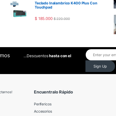
Teclado Inalambrico K400 Plus Con
Touchpad
$
185.000
$
220.000
omos
...Descuentos
hasta con el
Sign Up
Encuentralo Rápido
ctarnos!
Perifericos
Accesorios