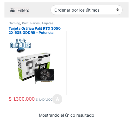
Filters
Gaming
,
Palit
,
Partes
,
Tarjetas
Graficas
,
Zona Gamer
Tarjeta Gráfica Palit RTX 3050
2X 6GB GDDR6 – Potencia
Gamer y Rendimiento
Profesional en Pereira
$
1.300.000
$
1.404.000
Mostrando el único resultado