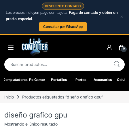
DESCUENTO CONTADO
Los precios incluyen pago con tarjeta.
Paga de contado y obtén un
×
precio especial.
Consultar por WhatsApp
Skip to navigation
Skip to content
0
Buscar por:
Computadores
Pc Gamer
Portatiles
Partes
Accesorios
Celular
Inicio
Productos etiquetados “diseño grafico gpu”
diseño grafico gpu
Mostrando el único resultado