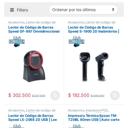
Filters
Accesorios
,
Lector de codigo de
Accesorios
,
Lector de codigo de
barras
,
Punto POS-2
barras
,
Punto POS-2
Lector de Código de Barras
Lector de Código de Barras
Speed GF-867 Omnidireccional
Speed S-1900 2D Inalámbrico |
| Escaneo 360° Automático |
Lee QR, PDF417 y DataMatrix |
Lee QR y Códigos 1D | Manos
Sin Cables | Compatible POS y
Libres | Ideal para
Facturación Electrónica | Link
Supermercados y Cajas
Computer Pereira
Rápidas
$
302.500
$
192.500
$
327.000
$
208.000
Accesorios
,
Lector de codigo de
Accesorios
,
Impresora POS
,
barras
,
Punto POS-2
Impresoras
,
Punto POS-2
Lector de Código de Barras
Impresora Térmica Epson TM-
Speed LS-2068 2D USB | Lee
T20IIIL 80mm USB | Auto-corte
QR, PDF417 y DataMatrix |
| 250mm/s | Compatible POS y
Alámbrico Plug & Play |
Facturación Electrónica DIAN |