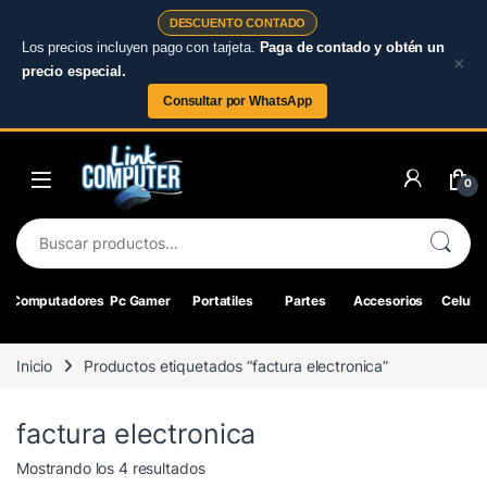
DESCUENTO CONTADO
Los precios incluyen pago con tarjeta.
Paga de contado y obtén un
×
precio especial.
Consultar por WhatsApp
Skip to navigation
Skip to content
0
Buscar por:
Computadores
Pc Gamer
Portatiles
Partes
Accesorios
Celular
Inicio
Productos etiquetados “factura electronica”
factura electronica
Ordenado por los últimos
Mostrando los 4 resultados