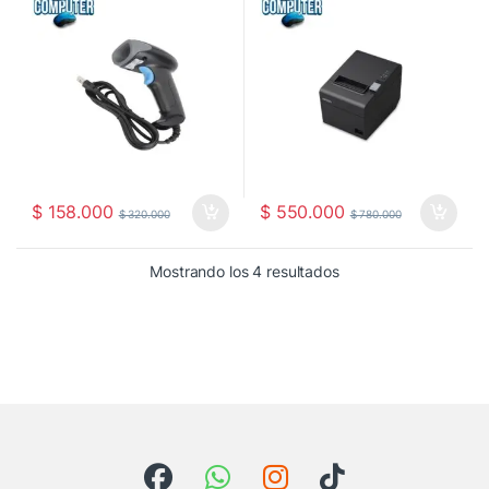
Compatible POS y Facturación |
Garantía Oficial — Link
Garantía 12 Meses
Computer Pereira
$
158.000
$
550.000
$
320.000
$
780.000
Ordenado por los últ
Mostrando los 4 resultados