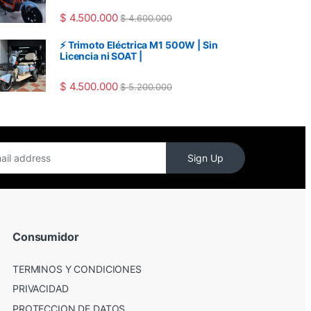
$
4.500.000
$
4.600.000
⚡ Trimoto Eléctrica M1 500W | Sin
Licencia ni SOAT |
$
4.500.000
$
5.200.000
Sign Up
Consumidor
TERMINOS Y CONDICIONES
PRIVACIDAD
PROTECCION DE DATOS