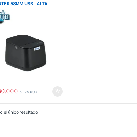
NTER 58MM USB – ALTA
CIDAD Impresión rápida,
ciosa y sin cartuchos para tu
cio
0.000
$
175.000
 el único resultado