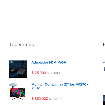
Top Ventas
Adaptador HDMI-VGA
$
25.000
$
30.000
Monitor Compumax 27" Ips MF270-
75HZ
$
850.000
$
910.000