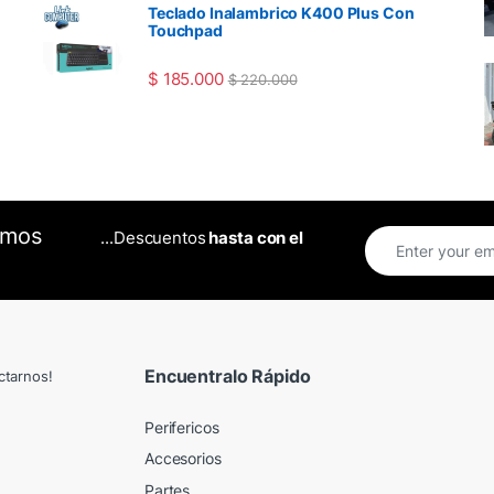
Teclado Inalambrico K400 Plus Con
Touchpad
$
185.000
$
220.000
omos
...Descuentos
hasta con el
Encuentralo Rápido
ctarnos!
Perifericos
Accesorios
Partes