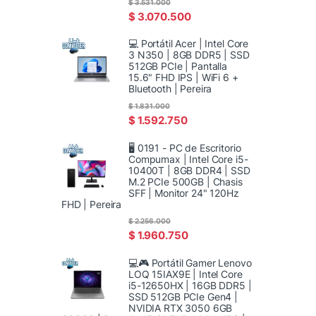
$
3.531.000
$
3.070.500
💻 Portátil Acer | Intel Core
3 N350 | 8GB DDR5 | SSD
512GB PCIe | Pantalla
15.6" FHD IPS | WiFi 6 +
Bluetooth | Pereira
$
1.831.000
$
1.592.750
🖥️ 0191 - PC de Escritorio
Compumax | Intel Core i5-
10400T | 8GB DDR4 | SSD
M.2 PCIe 500GB | Chasis
SFF | Monitor 24" 120Hz
FHD | Pereira
$
2.256.000
$
1.960.750
💻🎮 Portátil Gamer Lenovo
LOQ 15IAX9E | Intel Core
i5-12650HX | 16GB DDR5 |
SSD 512GB PCIe Gen4 |
NVIDIA RTX 3050 6GB