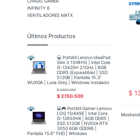
CHASIS GAMER
XPRI
INFINITY 6
VELO
silen
VENTILADORES MATX
nego
Últimos Productos
💻 Portátil Lenovo IdeaPad
Slim 3 15IRH10 | Intel Core
i5-13420H 2.1GHz | 8GB
DDR5 (Expandible) | SSD
512GB | Pantalla 15.3"
WUXGA | Luna Grey | Windows Instalado
$
2.530.000
$
13
$
2.150.500
💻🎮 Portátil Gamer Lenovo
LOQ 15IAX9E | Intel Core
Mostrando
i5-12650HX | 8GB DDR5 |
SSD 512GB | NVIDIA RTX
3050 6GB GDDR6 |
Pantalla 15.6" FHD | Windows