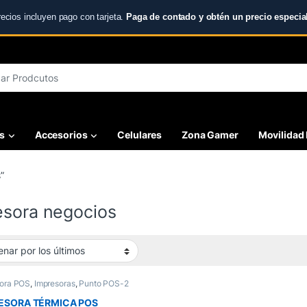
recios incluyen pago con tarjeta.
Paga de contado y obtén un precio especial
r:
s
Accesorios
Celulares
Zona Gamer
Movilidad 
”
esora negocios
sora POS
,
Impresoras
,
Punto POS-2
ESORA TÉRMICA POS