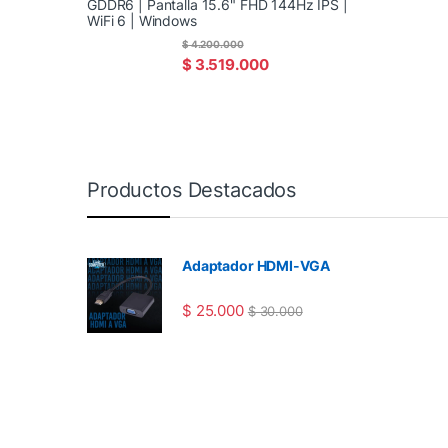
GDDR6 | Pantalla 15.6" FHD 144Hz IPS |
WiFi 6 | Windows
$
4.200.000
$
3.519.000
Productos Destacados
Adaptador HDMI-VGA
$
25.000
$
30.000