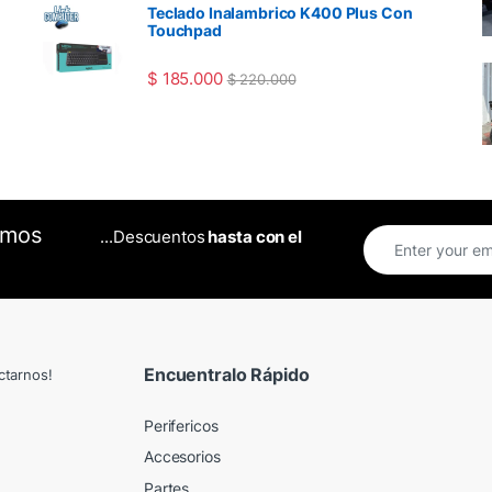
Teclado Inalambrico K400 Plus Con
Touchpad
$
185.000
$
220.000
omos
...Descuentos
hasta con el
Encuentralo Rápido
ctarnos!
Perifericos
Accesorios
Partes