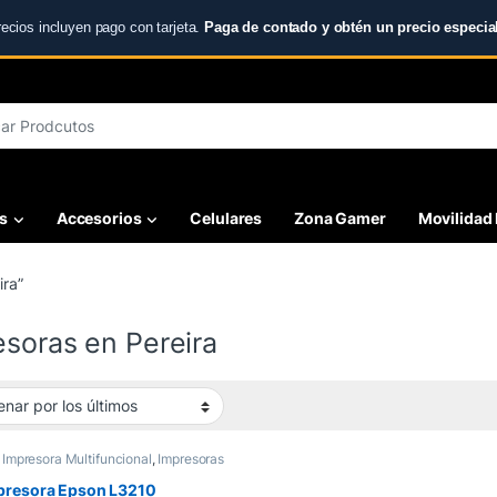
recios incluyen pago con tarjeta.
Paga de contado y obtén un precio especial
r:
s
Accesorios
Celulares
Zona Gamer
Movilidad 
ira”
esoras en Pereira
,
Impresora Multifuncional
,
Impresoras
mpresora Epson L3210