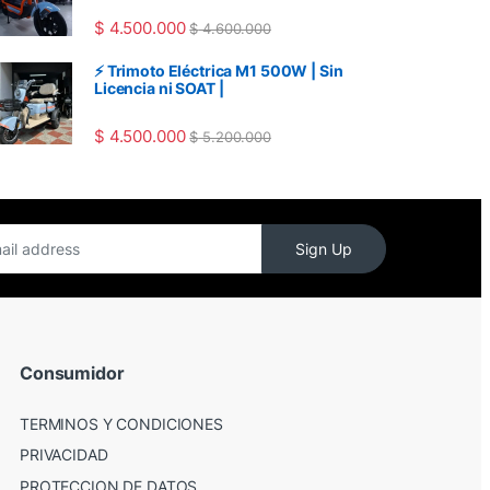
$
4.500.000
$
4.600.000
⚡ Trimoto Eléctrica M1 500W | Sin
Licencia ni SOAT |
$
4.500.000
$
5.200.000
Sign Up
Consumidor
TERMINOS Y CONDICIONES
PRIVACIDAD
PROTECCION DE DATOS