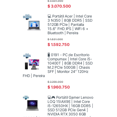
$
3.531.000
$
3.070.500
💻 Portátil Acer | Intel Core
3 N350 | 8GB DDR5 | SSD
512GB PCIe | Pantalla
15.6" FHD IPS | WiFi 6 +
Bluetooth | Pereira
$
1.831.000
$
1.592.750
🖥️ 0191 - PC de Escritorio
Compumax | Intel Core i5-
10400T | 8GB DDR4 | SSD
M.2 PCIe 500GB | Chasis
SFF | Monitor 24" 120Hz
FHD | Pereira
$
2.256.000
$
1.960.750
💻🎮 Portátil Gamer Lenovo
LOQ 15IAX9E | Intel Core
i5-12650HX | 16GB DDR5 |
SSD 512GB PCIe Gen4 |
NVIDIA RTX 3050 6GB