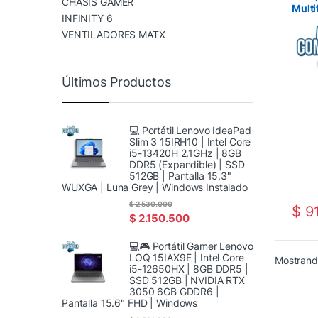
CHASIS GAMER
Multi
INFINITY 6
Conti
VENTILADORES MATX
Últimos Productos
💻 Portátil Lenovo IdeaPad
Slim 3 15IRH10 | Intel Core
i5-13420H 2.1GHz | 8GB
DDR5 (Expandible) | SSD
512GB | Pantalla 15.3"
WUXGA | Luna Grey | Windows Instalado
$
2.530.000
$
91
$
2.150.500
💻🎮 Portátil Gamer Lenovo
LOQ 15IAX9E | Intel Core
Mostrando
i5-12650HX | 8GB DDR5 |
SSD 512GB | NVIDIA RTX
3050 6GB GDDR6 |
Pantalla 15.6" FHD | Windows