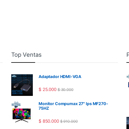
Top Ventas
Adaptador HDMI-VGA
$
25.000
$
30.000
Monitor Compumax 27" Ips MF270-
75HZ
$
850.000
$
910.000