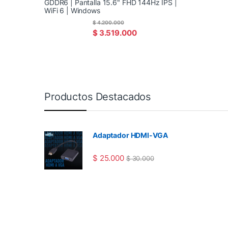
GDDR6 | Pantalla 15.6" FHD 144Hz IPS |
WiFi 6 | Windows
$
4.200.000
$
3.519.000
Productos Destacados
Adaptador HDMI-VGA
$
25.000
$
30.000