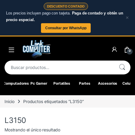
DESCUENTO CONTADO
Los precios incluyen pago con tarjeta.
Paga de contado y obtén un
×
precio especial.
Consultar por WhatsApp
Skip to navigation
Skip to content
0
Buscar por:
Computadores
Pc Gamer
Portatiles
Partes
Accesorios
Celular
Inicio
Productos etiquetados “L3150”
L3150
Mostrando el único resultado