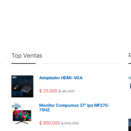
Top Ventas
Adaptador HDMI-VGA
$
25.000
$
30.000
Monitor Compumax 27" Ips MF270-
75HZ
$
850.000
$
910.000