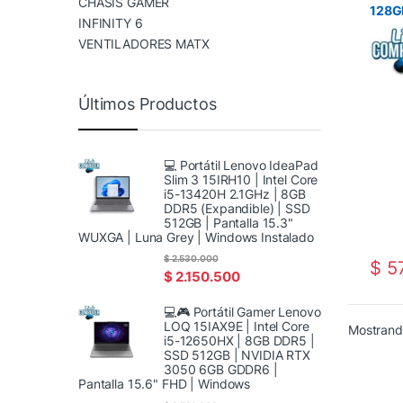
CHASIS GAMER
128GB
INFINITY 6
Helio
VENTILADORES MATX
Últimos Productos
💻 Portátil Lenovo IdeaPad
Slim 3 15IRH10 | Intel Core
i5-13420H 2.1GHz | 8GB
DDR5 (Expandible) | SSD
512GB | Pantalla 15.3"
WUXGA | Luna Grey | Windows Instalado
$
2.530.000
$
57
$
2.150.500
💻🎮 Portátil Gamer Lenovo
LOQ 15IAX9E | Intel Core
Mostrando
i5-12650HX | 8GB DDR5 |
SSD 512GB | NVIDIA RTX
3050 6GB GDDR6 |
Pantalla 15.6" FHD | Windows