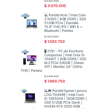
$
3.531.000
$
3.070.500
💻 Portátil Acer | Intel Core
3 N350 | 8GB DDR5 | SSD
512GB PCIe | Pantalla
15.6" FHD IPS | WiFi 6 +
Bluetooth | Pereira
$
1.831.000
$
1.592.750
🖥️ 0191 - PC de Escritorio
Compumax | Intel Core i5-
10400T | 8GB DDR4 | SSD
M.2 PCIe 500GB | Chasis
SFF | Monitor 24" 120Hz
FHD | Pereira
$
2.256.000
$
1.960.750
💻🎮 Portátil Gamer Lenovo
LOQ 15IAX9E | Intel Core
i5-12650HX | 16GB DDR5 |
SSD 512GB PCIe Gen4 |
NVIDIA RTX 3050 6GB