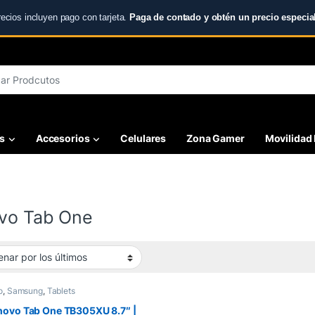
recios incluyen pago con tarjeta.
Paga de contado y obtén un precio especial
r:
s
Accesorios
Celulares
Zona Gamer
Movilidad 
vo Tab One
o
,
Samsung
,
Tablets
novo Tab One TB305XU 8.7″ |