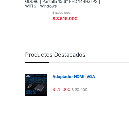
GDDR6 | Pantalla 15.6" FHD 144Hz IPS |
WiFi 6 | Windows
$
4.200.000
$
3.519.000
Productos Destacados
Adaptador HDMI-VGA
$
25.000
$
30.000