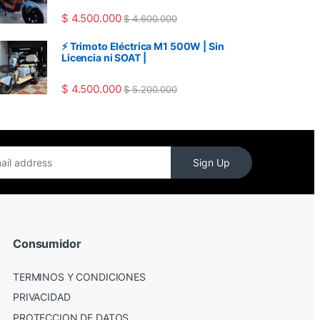
$
4.500.000
$
4.600.000
⚡ Trimoto Eléctrica M1 500W | Sin
Licencia ni SOAT |
$
4.500.000
$
5.200.000
Sign Up
Consumidor
TERMINOS Y CONDICIONES
PRIVACIDAD
PROTECCION DE DATOS