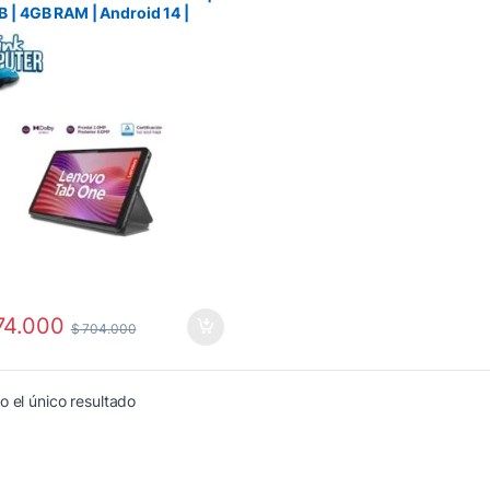
 | 4GB RAM | Android 14 |
 G85 | Folio Case
4.000
$
704.000
 el único resultado