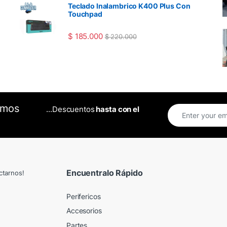
Teclado Inalambrico K400 Plus Con
Touchpad
$
185.000
$
220.000
omos
...Descuentos
hasta con el
Encuentralo Rápido
ctarnos!
Perifericos
Accesorios
Partes