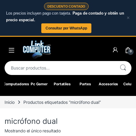
DESCUENTO CONTADO
Los precios incluyen pago con tarjeta.
Paga de contado y obtén un
×
precio especial.
Consultar por WhatsApp
Skip to navigation
Skip to content
0
Buscar por:
Computadores
Pc Gamer
Portatiles
Partes
Accesorios
Celular
Inicio
Productos etiquetados “micrófono dual”
micrófono dual
Mostrando el único resultado