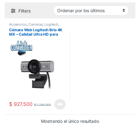
Filters
Accesorios
,
Camaras
,
Logitech
,
Partes
,
Perifericos
,
Zona Gamer
Cámara Web Logitech Brio 4K
MX – Calidad Ultra HD para
Videollamadas y Streaming
$
927.500
$
1.290.000
Mostrando el único resultado