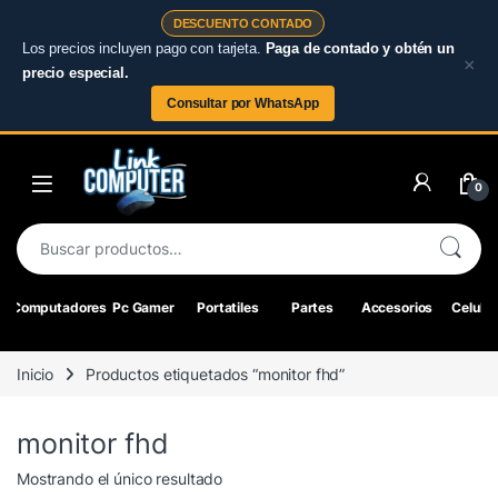
DESCUENTO CONTADO
Los precios incluyen pago con tarjeta.
Paga de contado y obtén un
×
precio especial.
Consultar por WhatsApp
Skip to navigation
Skip to content
0
Buscar por:
Computadores
Pc Gamer
Portatiles
Partes
Accesorios
Celular
Inicio
Productos etiquetados “monitor fhd”
monitor fhd
Mostrando el único resultado