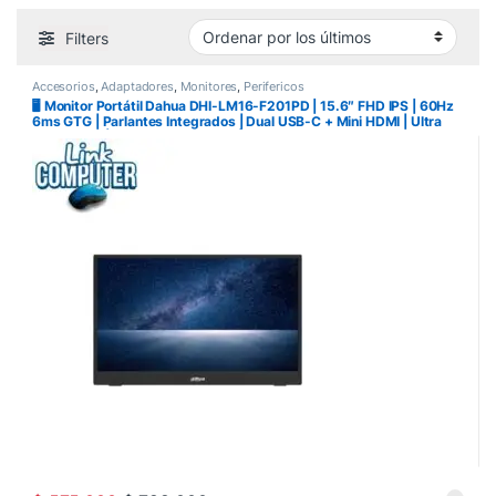
Filters
Accesorios
,
Adaptadores
,
Monitores
,
Perifericos
🖥️ Monitor Portátil Dahua DHI-LM16-F201PD | 15.6″ FHD IPS | 60Hz
6ms GTG | Parlantes Integrados | Dual USB-C + Mini HDMI | Ultra
Slim 12mm | Carga Inversa 45W | Link Computer Pereira