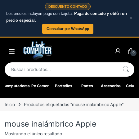
DESCUENTO CONTADO
Los precios incluyen pago con tarjeta.
Paga de contado y obtén un
×
precio especial.
Consultar por WhatsApp
Skip to navigation
Skip to content
0
Buscar por:
Computadores
Pc Gamer
Portatiles
Partes
Accesorios
Celular
Inicio
Productos etiquetados “mouse inalámbrico Apple”
mouse inalámbrico Apple
Mostrando el único resultado