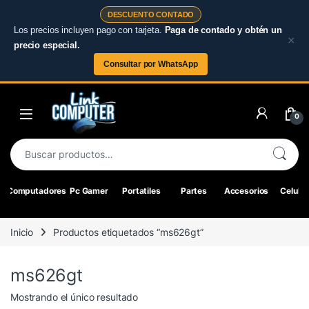
DESCUENTO CONTADO
Los precios incluyen pago con tarjeta.
Paga de contado y obtén un
×
precio especial.
Consultar por WhatsApp
Skip to navigation
Skip to content
0
Buscar por:
Computadores
Pc Gamer
Portatiles
Partes
Accesorios
Celular
Inicio
Productos etiquetados “ms626gt”
ms626gt
Mostrando el único resultado