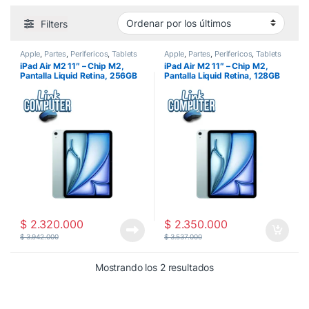
Filters
Apple
,
Partes
,
Perifericos
,
Tablets
Apple
,
Partes
,
Perifericos
,
Tablets
iPad Air M2 11″ – Chip M2,
iPad Air M2 11″ – Chip M2,
Pantalla Liquid Retina, 256GB
Pantalla Liquid Retina, 128GB
Gris – Ultraportátil y Potente
Gris – Ultraportátil y Potente
$
2.320.000
$
2.350.000
$
3.942.000
$
3.537.000
Ordenado por los últ
Mostrando los 2 resultados