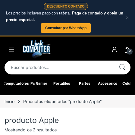
DESCUENTO CONTADO
Los precios incluyen pago con tarjeta.
Paga de contado y obtén un
×
precio especial.
Consultar por WhatsApp
Skip to navigation
Skip to content
0
Buscar por:
Computadores
Pc Gamer
Portatiles
Partes
Accesorios
Celular
Inicio
Productos etiquetados “producto Apple”
producto Apple
Ordenado por los últimos
Mostrando los 2 resultados