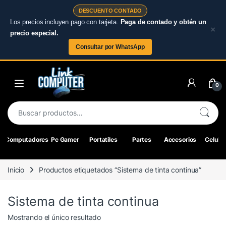
DESCUENTO CONTADO
Los precios incluyen pago con tarjeta.
Paga de contado y obtén un
×
precio especial.
Consultar por WhatsApp
Skip to navigation
Skip to content
0
Buscar por:
Computadores
Pc Gamer
Portatiles
Partes
Accesorios
Celular
Inicio
Productos etiquetados “Sistema de tinta continua”
Sistema de tinta continua
Mostrando el único resultado