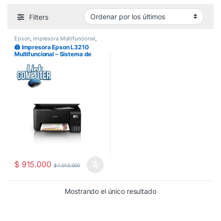
Filters
Epson
,
Impresora Multifuncional
,
Impresoras
🖨️ Impresora Epson L3210
Multifuncional – Sistema de
Tinta Continua, Económica y
Eficiente
$
915.000
$
1.013.000
Mostrando el único resultado