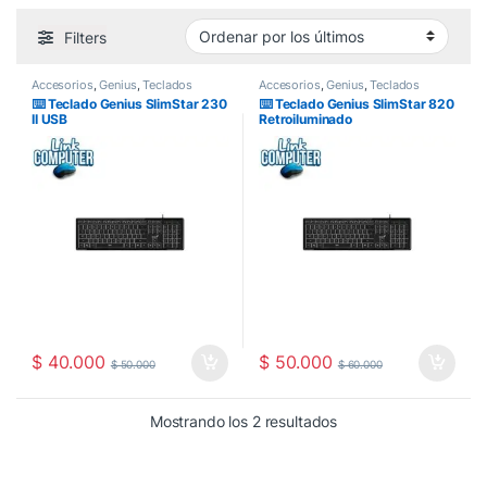
Filters
Accesorios
,
Genius
,
Teclados
Accesorios
,
Genius
,
Teclados
⌨️ Teclado Genius SlimStar 230
⌨️ Teclado Genius SlimStar 820
II USB
Retroiluminado
$
40.000
$
50.000
$
50.000
$
60.000
Ordenado por los últ
Mostrando los 2 resultados