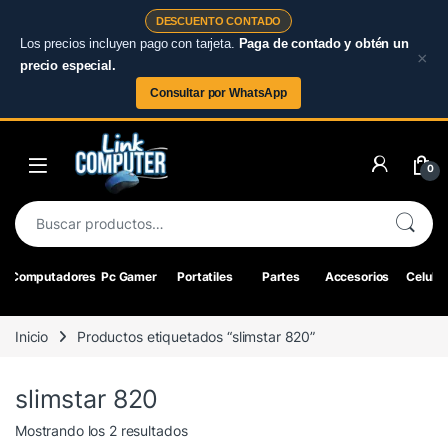
DESCUENTO CONTADO
Los precios incluyen pago con tarjeta.
Paga de contado y obtén un
×
precio especial.
Consultar por WhatsApp
Skip to navigation
Skip to content
0
Buscar por:
Computadores
Pc Gamer
Portatiles
Partes
Accesorios
Celular
Inicio
Productos etiquetados “slimstar 820”
slimstar 820
Ordenado por los últimos
Mostrando los 2 resultados