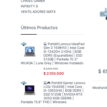
CHASIS GAMER
INFINITY 6
VENTILADORES MATX
Últimos Productos
💻 Portátil Lenovo IdeaPad
Slim 3 15IRH10 | Intel Core
i5-13420H 2.1GHz | 8GB
DDR5 (Expandible) | SSD
512GB | Pantalla 15.3"
WUXGA | Luna Grey | Windows Instalado
$
2.530.000
$
65
$
2.150.500
💻🎮 Portátil Gamer Lenovo
LOQ 15IAX9E | Intel Core
Mostrando
i5-12650HX | 8GB DDR5 |
SSD 512GB | NVIDIA RTX
3050 6GB GDDR6 |
Pantalla 15.6" FHD | Windows