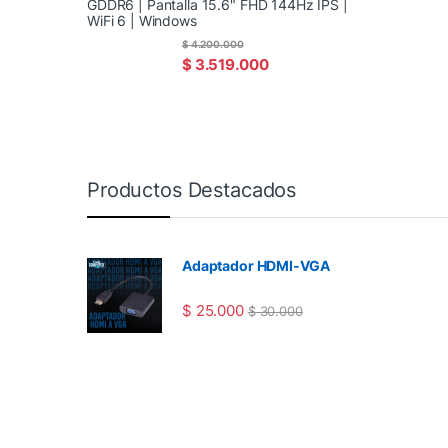
GDDR6 | Pantalla 15.6" FHD 144Hz IPS |
WiFi 6 | Windows
$
4.200.000
$
3.519.000
Productos Destacados
Adaptador HDMI-VGA
$
25.000
$
30.000