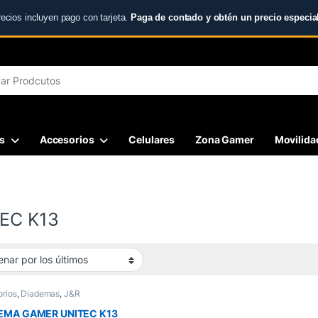
recios incluyen pago con tarjeta.
Paga de contado y obtén un precio especial
r:
s
Accesorios
Celulares
Zona Gamer
Movilidad
EC K13
rios
,
Diademas
,
J&R
EMA GAMER UNITEC K13