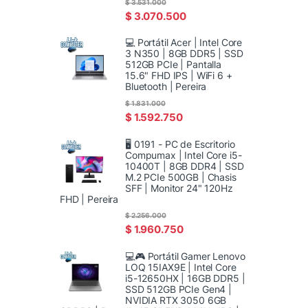
$
3.531.000
$
3.070.500
💻 Portátil Acer | Intel Core
3 N350 | 8GB DDR5 | SSD
512GB PCIe | Pantalla
15.6" FHD IPS | WiFi 6 +
Bluetooth | Pereira
$
1.831.000
$
1.592.750
🖥️ 0191 - PC de Escritorio
Compumax | Intel Core i5-
10400T | 8GB DDR4 | SSD
M.2 PCIe 500GB | Chasis
SFF | Monitor 24" 120Hz
FHD | Pereira
$
2.256.000
$
1.960.750
💻🎮 Portátil Gamer Lenovo
LOQ 15IAX9E | Intel Core
i5-12650HX | 16GB DDR5 |
SSD 512GB PCIe Gen4 |
NVIDIA RTX 3050 6GB