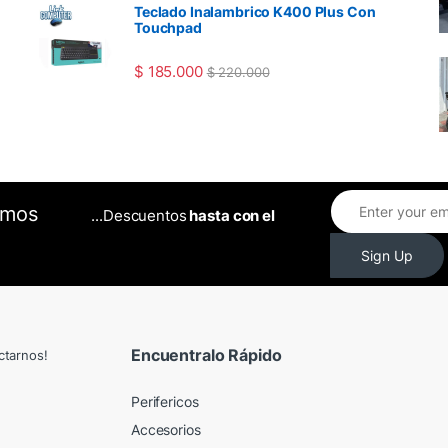
Teclado Inalambrico K400 Plus Con
Touchpad
$
185.000
$
220.000
omos
...Descuentos
hasta con el
Sign Up
Encuentralo Rápido
ctarnos!
Perifericos
Accesorios