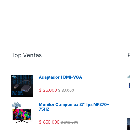
Top Ventas
Adaptador HDMI-VGA
$
25.000
$
30.000
Monitor Compumax 27" Ips MF270-
75HZ
$
850.000
$
910.000