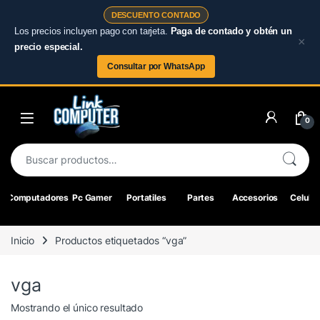
DESCUENTO CONTADO
Los precios incluyen pago con tarjeta.
Paga de contado y obtén un
×
precio especial.
Consultar por WhatsApp
Skip to navigation
Skip to content
0
Buscar por:
Computadores
Pc Gamer
Portatiles
Partes
Accesorios
Celular
Inicio
Productos etiquetados “vga”
vga
Mostrando el único resultado