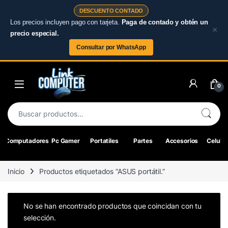
DESCUENTO CONTADO
Los precios incluyen pago con tarjeta.
Paga de contado y obtén un
×
precio especial.
Consultar por WhatsApp
Skip to navigation
Skip to content
0
Buscar por:
Computadores
Pc Gamer
Portatiles
Partes
Accesorios
Celular
Inicio
Productos etiquetados “ASUS portátil.”
No se han encontrado productos que coincidan con tu
selección.