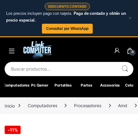
DESCUENTO CONTADO
Los precios incluyen pago con tarjeta.
Paga de contado y obtén un
×
precio especial.
Consultar por WhatsApp
Skip to navigation
Skip to content
0
Buscar por:
Computadores
Pc Gamer
Portatiles
Partes
Accesorios
Celular
Inicio
Computadores
Procesadores
Amd
-
11%