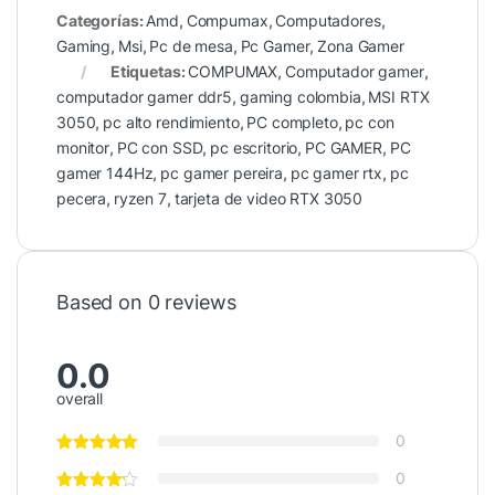
Categorías:
Amd
,
Compumax
,
Computadores
,
Gaming
,
Msi
,
Pc de mesa
,
Pc Gamer
,
Zona Gamer
Etiquetas:
COMPUMAX
,
Computador gamer
,
computador gamer ddr5
,
gaming colombia
,
MSI RTX
3050
,
pc alto rendimiento
,
PC completo
,
pc con
monitor
,
PC con SSD
,
pc escritorio
,
PC GAMER
,
PC
gamer 144Hz
,
pc gamer pereira
,
pc gamer rtx
,
pc
pecera
,
ryzen 7
,
tarjeta de video RTX 3050
Based on 0 reviews
0.0
overall
0
0