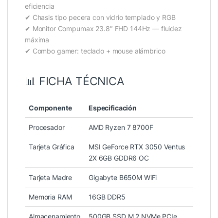
eficiencia
✔ Chasis tipo pecera con vidrio templado y RGB
✔ Monitor Compumax 23.8″ FHD 144Hz — fluidez
máxima
✔ Combo gamer: teclado + mouse alámbrico
📊 FICHA TÉCNICA
Componente
Especificación
Procesador
AMD Ryzen 7 8700F
Tarjeta Gráfica
MSI GeForce RTX 3050 Ventus
2X 6GB GDDR6 OC
Tarjeta Madre
Gigabyte B650M WiFi
Memoria RAM
16GB DDR5
Almacenamiento
500GB SSD M.2 NVMe PCIe