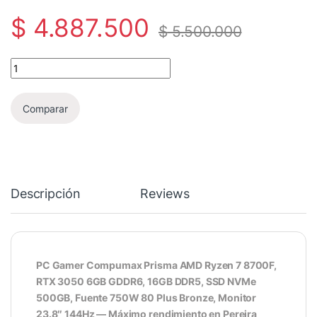
$
4.887.500
$
5.500.000
0096 - PC Gamer Compumax Prisma Ryzen 7 8700F | RTX 3050 6G
Comparar
Descripción
Reviews
PC Gamer Compumax Prisma AMD Ryzen 7 8700F,
RTX 3050 6GB GDDR6, 16GB DDR5, SSD NVMe
500GB, Fuente 750W 80 Plus Bronze, Monitor
23.8″ 144Hz — Máximo rendimiento en Pereira