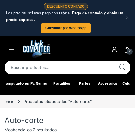
DESCUENTO CONTADO
Los precios incluyen pago con tarjeta.
Paga de contado y obtén un
×
precio especial.
Consultar por WhatsApp
Skip to navigation
Skip to content
0
Buscar por:
Computadores
Pc Gamer
Portatiles
Partes
Accesorios
Celular
Inicio
Productos etiquetados “Auto-corte”
Auto-corte
Ordenado por los últimos
Mostrando los 2 resultados