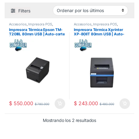
Filters
Accesorios
,
Impresora POS
,
Accesorios
,
Impresora POS
,
Impresoras
,
Punto POS-2
Impresoras
,
Punto POS-2
Impresora Térmica Epson TM-
Impresora Térmica Xprinter
T20IIIL 80mm USB | Auto-corte
XP-80IIT 80mm USB | Auto-
| 250mm/s | Compatible POS y
corte | 250mm/s | Compatible
Facturación Electrónica DIAN |
POS, Restaurantes y
Garantía Oficial — Link
Comercios | Garantía 12 Meses
Computer Pereira
— Link Computer Pereira
$
550.000
$
243.000
$
780.000
$
480.000
Ordenado por los últ
Mostrando los 2 resultados