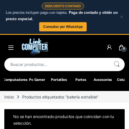
DESCUENTO CONTADO
Los precios incluyen pago con tarjeta.
Paga de contado y obtén un
×
precio especial.
Consultar por WhatsApp
Skip to navigation
Skip to content
0
Buscar por:
Computadores
Pc Gamer
Portatiles
Partes
Accesorios
Celular
Inicio
Productos etiquetados “batería extraíble”
No se han encontrado productos que coincidan con tu
selección.