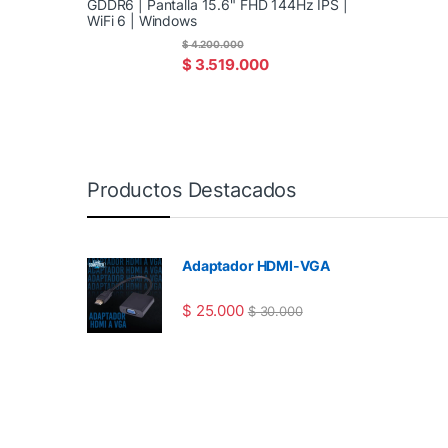
GDDR6 | Pantalla 15.6" FHD 144Hz IPS |
WiFi 6 | Windows
$
4.200.000
$
3.519.000
Productos Destacados
Adaptador HDMI-VGA
$
25.000
$
30.000