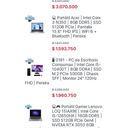
$
3.531.000
$
3.070.500
💻 Portátil Acer | Intel Core
3 N350 | 8GB DDR5 | SSD
512GB PCIe | Pantalla
15.6" FHD IPS | WiFi 6 +
Bluetooth | Pereira
$
1.831.000
$
1.592.750
🖥️ 0191 - PC de Escritorio
Compumax | Intel Core i5-
10400T | 8GB DDR4 | SSD
M.2 PCIe 500GB | Chasis
SFF | Monitor 24" 120Hz
FHD | Pereira
$
2.256.000
$
1.960.750
💻🎮 Portátil Gamer Lenovo
LOQ 15IAX9E | Intel Core
i5-12650HX | 16GB DDR5 |
SSD 512GB PCIe Gen4 |
NVIDIA RTX 3050 6GB