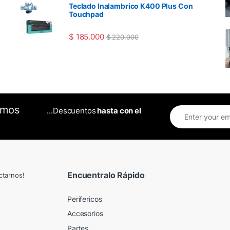
Teclado Inalambrico K400 Plus Con
Touchpad
$
185.000
$
220.000
omos
...Descuentos
hasta con el
Encuentralo Rápido
ctarnos!
Perifericos
Accesorios
Partes