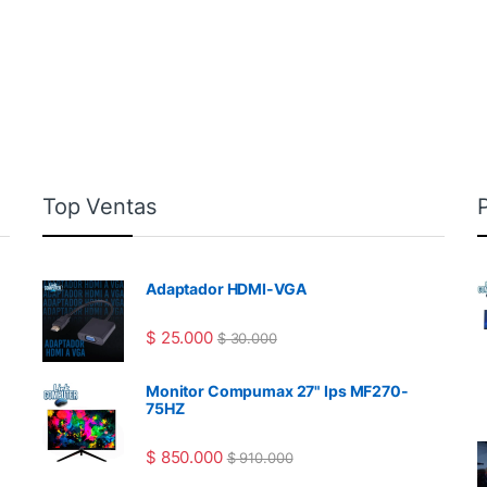
Top Ventas
Adaptador HDMI-VGA
$
25.000
$
30.000
Monitor Compumax 27" Ips MF270-
75HZ
$
850.000
$
910.000