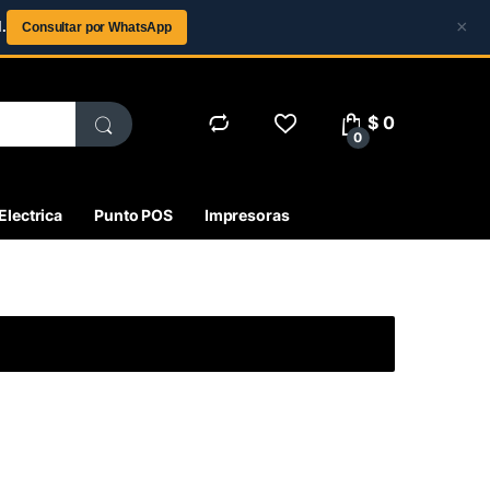
×
.
Consultar por WhatsApp
$
0
0
Electrica
Punto POS
Impresoras