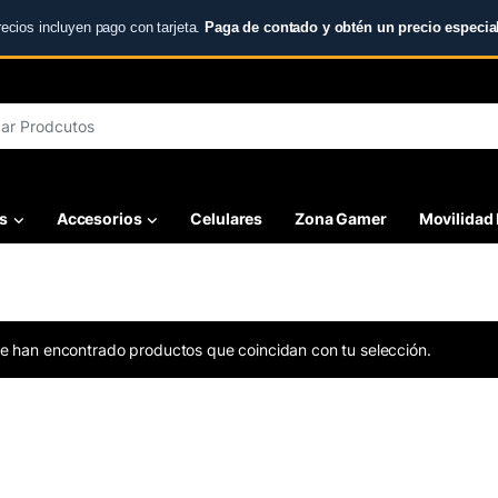
recios incluyen pago con tarjeta.
Paga de contado y obtén un precio especial
r:
s
Accesorios
Celulares
Zona Gamer
Movilidad 
e han encontrado productos que coincidan con tu selección.