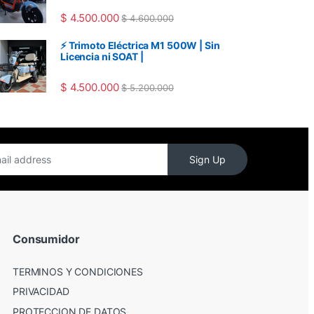
$
4.500.000
$
4.600.000
⚡ Trimoto Eléctrica M1 500W | Sin
Licencia ni SOAT |
$
4.500.000
$
5.200.000
Sign Up
Consumidor
TERMINOS Y CONDICIONES
PRIVACIDAD
PROTECCION DE DATOS