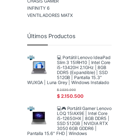
CHASIS GAMER
INFINITY 6
VENTILADORES MATX
Últimos Productos
💻 Portátil Lenovo IdeaPad
Slim 3 15IRH10 | Intel Core
i5-13420H 2.1GHz | 8GB
DDR5 (Expandible) | SSD
512GB | Pantalla 15.3"
WUXGA | Luna Grey | Windows Instalado
$
2.530.000
$
2.150.500
💻🎮 Portátil Gamer Lenovo
LOQ 15IAX9E | Intel Core
i5-12650HX | 8GB DDR5 |
SSD 512GB | NVIDIA RTX
3050 6GB GDDR6 |
Pantalla 15.6" FHD | Windows