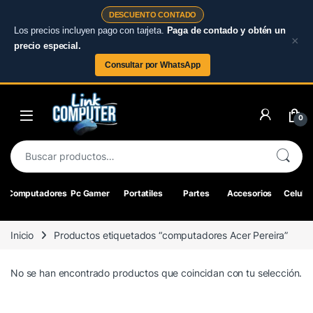
DESCUENTO CONTADO
Los precios incluyen pago con tarjeta.
Paga de contado y obtén un
×
precio especial.
Consultar por WhatsApp
Skip to navigation
Skip to content
0
Buscar por:
Computadores
Pc Gamer
Portatiles
Partes
Accesorios
Celular
Inicio
Productos etiquetados “computadores Acer Pereira”
No se han encontrado productos que coincidan con tu selección.