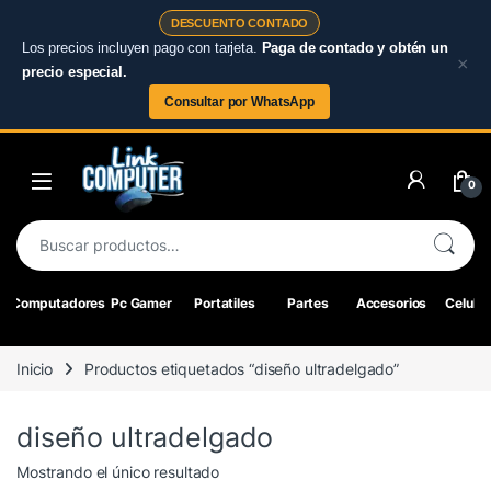
DESCUENTO CONTADO
Los precios incluyen pago con tarjeta.
Paga de contado y obtén un
×
precio especial.
Consultar por WhatsApp
Skip to navigation
Skip to content
0
Buscar por:
Computadores
Pc Gamer
Portatiles
Partes
Accesorios
Celular
Inicio
Productos etiquetados “diseño ultradelgado”
diseño ultradelgado
Mostrando el único resultado