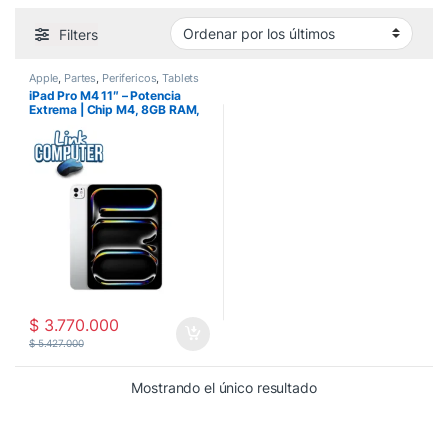
Filters
Apple
,
Partes
,
Perifericos
,
Tablets
iPad Pro M4 11″ – Potencia
Extrema | Chip M4, 8GB RAM,
256GB, Pantalla Retina XDR,
Plata
$
3.770.000
$
5.427.000
Mostrando el único resultado