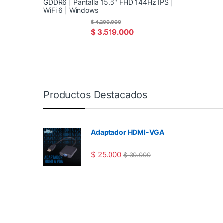
GDDR6 | Pantalla 15.6" FHD 144Hz IPS |
WiFi 6 | Windows
$
4.200.000
$
3.519.000
Productos Destacados
Adaptador HDMI-VGA
$
25.000
$
30.000