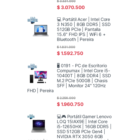
$
3.531.000
$
3.070.500
💻 Portátil Acer | Intel Core
3 N350 | 8GB DDR5 | SSD
512GB PCIe | Pantalla
15.6" FHD IPS | WiFi 6 +
Bluetooth | Pereira
$
1.831.000
$
1.592.750
🖥️ 0191 - PC de Escritorio
Compumax | Intel Core i5-
10400T | 8GB DDR4 | SSD
M.2 PCIe 500GB | Chasis
SFF | Monitor 24" 120Hz
FHD | Pereira
$
2.256.000
$
1.960.750
💻🎮 Portátil Gamer Lenovo
LOQ 15IAX9E | Intel Core
i5-12650HX | 16GB DDR5 |
SSD 512GB PCIe Gen4 |
NVIDIA RTX 3050 6GB