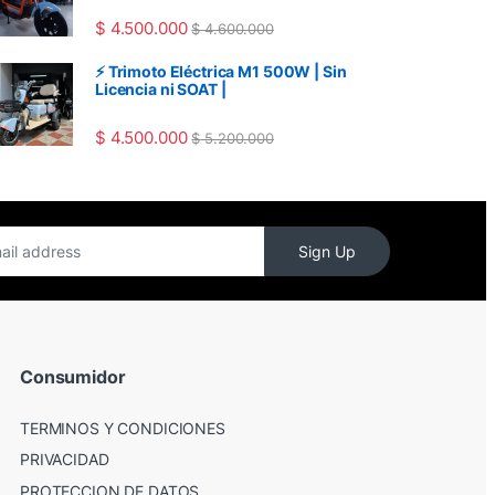
$
4.500.000
$
4.600.000
⚡ Trimoto Eléctrica M1 500W | Sin
Licencia ni SOAT |
$
4.500.000
$
5.200.000
Sign Up
Consumidor
TERMINOS Y CONDICIONES
PRIVACIDAD
PROTECCION DE DATOS