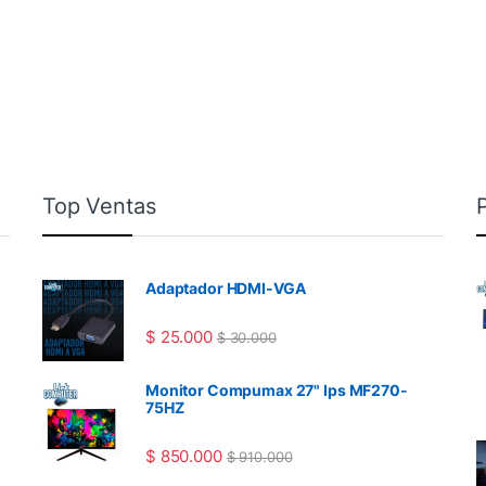
Top Ventas
Adaptador HDMI-VGA
$
25.000
$
30.000
Monitor Compumax 27" Ips MF270-
75HZ
$
850.000
$
910.000