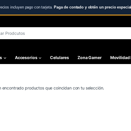
recios incluyen pago con tarjeta.
Paga de contado y obtén un precio especial
r:
s
Accesorios
Celulares
Zona Gamer
Movilidad 
 encontrado productos que coincidan con tu selección.