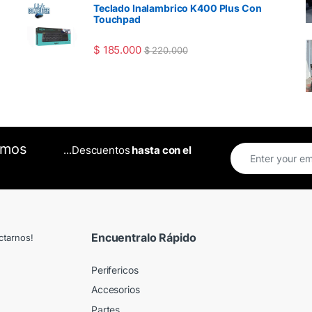
Teclado Inalambrico K400 Plus Con
Touchpad
$
185.000
$
220.000
omos
...Descuentos
hasta con el
Encuentralo Rápido
ctarnos!
Perifericos
Accesorios
Partes