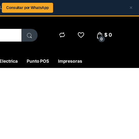
×
.
Consultar por WhatsApp
$
0
0
Electrica
Punto POS
Impresoras