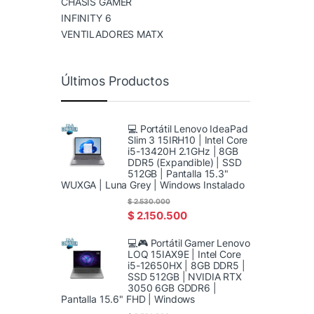
CHASIS GAMER
INFINITY 6
VENTILADORES MATX
Últimos Productos
💻 Portátil Lenovo IdeaPad
Slim 3 15IRH10 | Intel Core
i5-13420H 2.1GHz | 8GB
DDR5 (Expandible) | SSD
512GB | Pantalla 15.3"
WUXGA | Luna Grey | Windows Instalado
$
2.530.000
$
2.150.500
💻🎮 Portátil Gamer Lenovo
LOQ 15IAX9E | Intel Core
i5-12650HX | 8GB DDR5 |
SSD 512GB | NVIDIA RTX
3050 6GB GDDR6 |
Pantalla 15.6" FHD | Windows