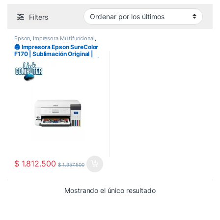
Filters
Epson
,
Impresora Multifuncional
,
Impresoras
🖨️ Impresora Epson SureColor
F170 | Sublimación Original |
Tinta de Sublimación Incluida |
Ideal para Camisetas, Tazas y
Productos Personalizados |
Link Computer Pereira
$
1.812.500
$
1.957.500
Mostrando el único resultado