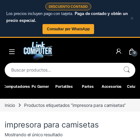
DESCUENTO CONTADO
Los precios incluyen pago con tarjeta.
Paga de contado y obtén un
×
precio especial.
Consultar por WhatsApp
Skip to navigation
Skip to content
0
Buscar por:
Computadores
Pc Gamer
Portatiles
Partes
Accesorios
Celular
Inicio
Productos etiquetados “impresora para camisetas”
impresora para camisetas
Mostrando el único resultado