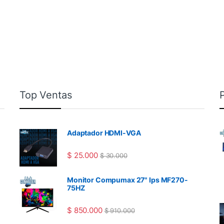
Top Ventas
Adaptador HDMI-VGA
$
25.000
$
30.000
Monitor Compumax 27" Ips MF270-
75HZ
$
850.000
$
910.000