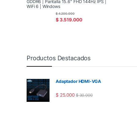
GDDR6 | Pantalla 15.6" FHD 144Hz IPS |
WiFi 6 | Windows
$
4.200.000
$
3.519.000
Productos Destacados
Adaptador HDMI-VGA
$
25.000
$
30.000