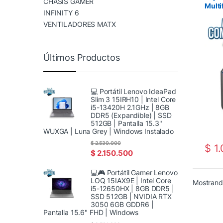
CHASIS GAMER
Multi
INFINITY 6
EcoTa
Tinta
VENTILADORES MATX
Últimos Productos
💻 Portátil Lenovo IdeaPad
Slim 3 15IRH10 | Intel Core
i5-13420H 2.1GHz | 8GB
DDR5 (Expandible) | SSD
512GB | Pantalla 15.3"
WUXGA | Luna Grey | Windows Instalado
$
2.530.000
$
1.
$
2.150.500
💻🎮 Portátil Gamer Lenovo
LOQ 15IAX9E | Intel Core
Mostrando
i5-12650HX | 8GB DDR5 |
SSD 512GB | NVIDIA RTX
3050 6GB GDDR6 |
Pantalla 15.6" FHD | Windows