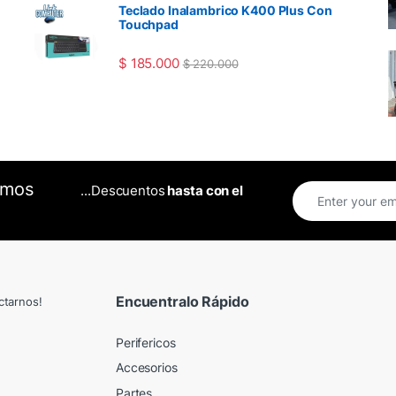
Teclado Inalambrico K400 Plus Con
Touchpad
$
185.000
$
220.000
omos
...Descuentos
hasta con el
Encuentralo Rápido
ctarnos!
Perifericos
Accesorios
Partes