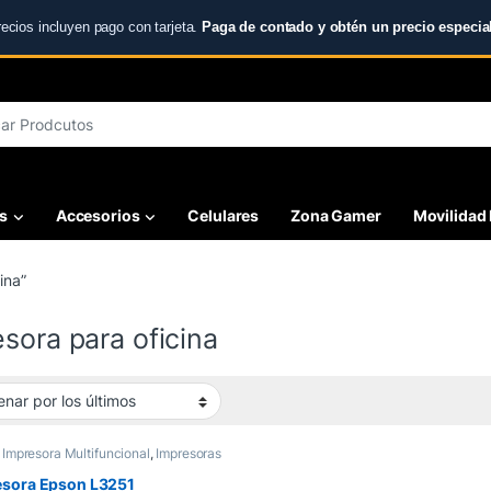
recios incluyen pago con tarjeta.
Paga de contado y obtén un precio especial
r:
s
Accesorios
Celulares
Zona Gamer
Movilidad 
ina”
sora para oficina
,
Impresora Multifuncional
,
Impresoras
esora Epson L3251