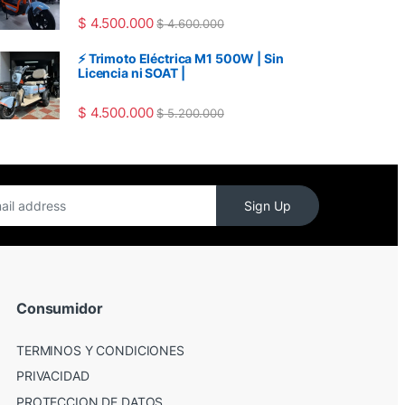
$
4.500.000
$
4.600.000
⚡ Trimoto Eléctrica M1 500W | Sin
Licencia ni SOAT |
$
4.500.000
$
5.200.000
Sign Up
Consumidor
TERMINOS Y CONDICIONES
PRIVACIDAD
PROTECCION DE DATOS