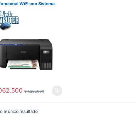
funcional WiFi con Sistema
nk – Alta Calidad y Ahorro de
062.500
$
1.256.000
 el único resultado