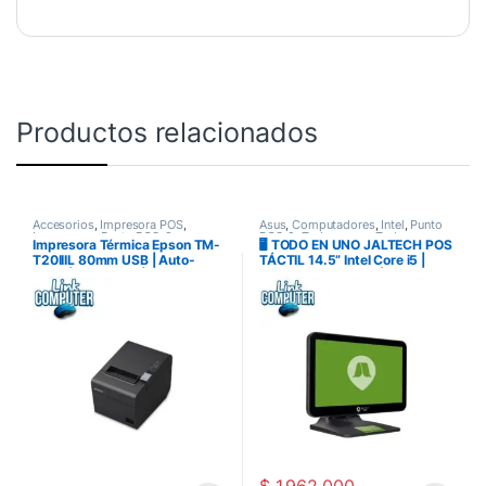
Productos relacionados
Accesorios
,
Impresora POS
,
Asus
,
Computadores
,
Intel
,
Punto
Impresoras
,
Punto POS-2
POS-2
,
Todo en uno
,
Todo en uno
Impresora Térmica Epson TM-
🖥️ TODO EN UNO JALTECH POS
T20IIIL 80mm USB | Auto-
TÁCTIL 14.5” Intel Core i5 |
corte | 250mm/s | Compatible
Windows Instalado | Ideal para
POS y Facturación Electrónica
Negocios y Puntos de Venta
DIAN | Garantía Oficial — Link
Computer Pereira