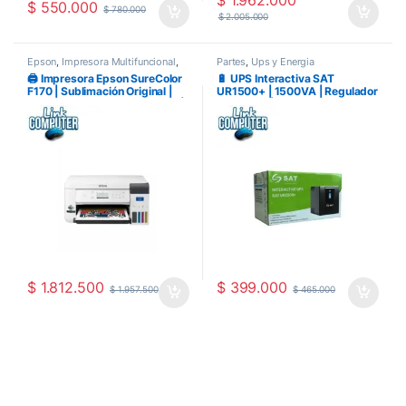
$
1.962.000
$
550.000
$
780.000
$
2.005.000
Epson
,
Impresora Multifuncional
,
Partes
,
Ups y Energia
Impresoras
🖨️ Impresora Epson SureColor
🔋 UPS Interactiva SAT
F170 | Sublimación Original |
UR1500+ | 1500VA | Regulador
Tinta de Sublimación Incluida |
de Voltaje | Pantalla LCD
Ideal para Camisetas, Tazas y
Productos Personalizados |
Link Computer Pereira
$
1.812.500
$
399.000
$
1.957.500
$
465.000