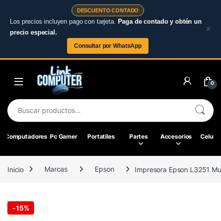
DESCUENTO CONTADO
Los precios incluyen pago con tarjeta.
Paga de contado y obtén un
×
precio especial.
Consultar por WhatsApp
Skip to navigation
Skip to content
0
Buscar por:
Computadores
Pc Gamer
Portatiles
Partes
Accesorios
Celular
Inicio
Marcas
Epson
Impresora Epson L3251 Mult
-
15%