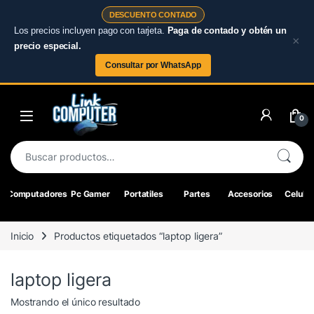
DESCUENTO CONTADO
Los precios incluyen pago con tarjeta.
Paga de contado y obtén un
×
precio especial.
Consultar por WhatsApp
Skip to navigation
Skip to content
0
Buscar por:
Computadores
Pc Gamer
Portatiles
Partes
Accesorios
Celular
Inicio
Productos etiquetados “laptop ligera”
laptop ligera
Mostrando el único resultado