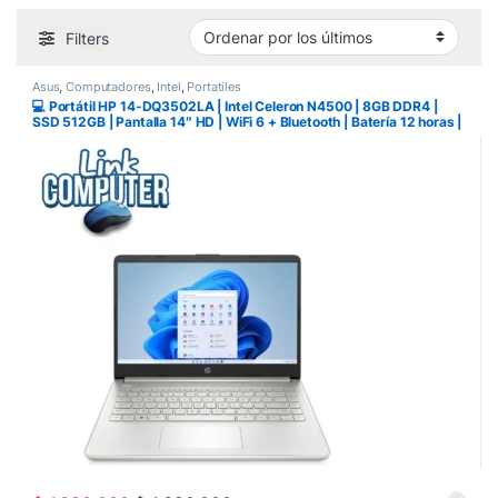
Filters
Asus
,
Computadores
,
Intel
,
Portatiles
💻 Portátil HP 14-DQ3502LA | Intel Celeron N4500 | 8GB DDR4 |
SSD 512GB | Pantalla 14″ HD | WiFi 6 + Bluetooth | Batería 12 horas |
Color Plateado