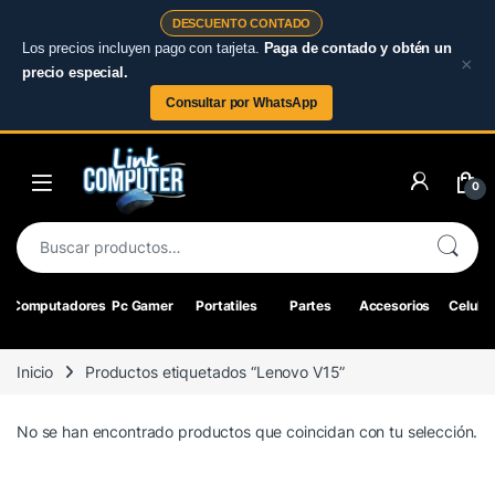
DESCUENTO CONTADO
Los precios incluyen pago con tarjeta.
Paga de contado y obtén un
×
precio especial.
Consultar por WhatsApp
Skip to navigation
Skip to content
0
Buscar por:
Computadores
Pc Gamer
Portatiles
Partes
Accesorios
Celular
Inicio
Productos etiquetados “Lenovo V15”
No se han encontrado productos que coincidan con tu selección.