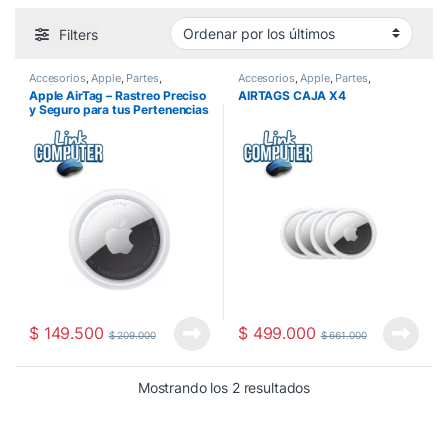
Filters
Accesorios
,
Apple
,
Partes
,
Accesorios
,
Apple
,
Partes
,
Perifericos
Perifericos
Apple AirTag – Rastreo Preciso
AIRTAGS CAJA X4
y Seguro para tus Pertenencias
$
149.500
$
499.000
$
209.000
$
661.000
Ordenado por los últ
Mostrando los 2 resultados