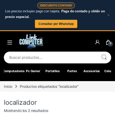
DESCUENTO CONTADO
Los precios incluyen pago con tarjeta.
Paga de contado y obtén un
×
precio especial.
Consultar por WhatsApp
Skip to navigation
Skip to content
0
Buscar por:
Computadores
Pc Gamer
Portatiles
Partes
Accesorios
Celular
Inicio
Productos etiquetados “localizador”
localizador
Ordenado por los últimos
Mostrando los 2 resultados