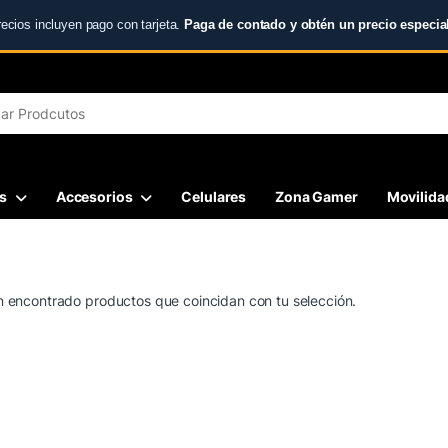
recios incluyen pago con tarjeta.
Paga de contado y obtén un precio especial
r:
s
Accesorios
Celulares
Zona Gamer
Movilidad
 encontrado productos que coincidan con tu selección.