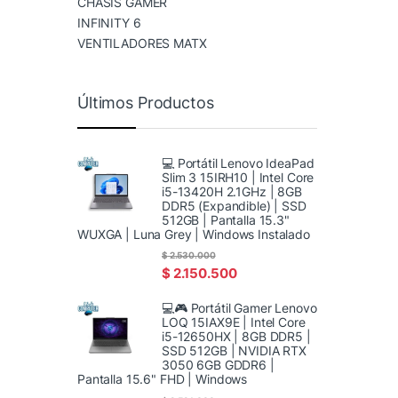
CHASIS GAMER
INFINITY 6
VENTILADORES MATX
Últimos Productos
💻 Portátil Lenovo IdeaPad
Slim 3 15IRH10 | Intel Core
i5-13420H 2.1GHz | 8GB
DDR5 (Expandible) | SSD
512GB | Pantalla 15.3"
WUXGA | Luna Grey | Windows Instalado
$
2.530.000
$
2.150.500
💻🎮 Portátil Gamer Lenovo
LOQ 15IAX9E | Intel Core
i5-12650HX | 8GB DDR5 |
SSD 512GB | NVIDIA RTX
3050 6GB GDDR6 |
Pantalla 15.6" FHD | Windows