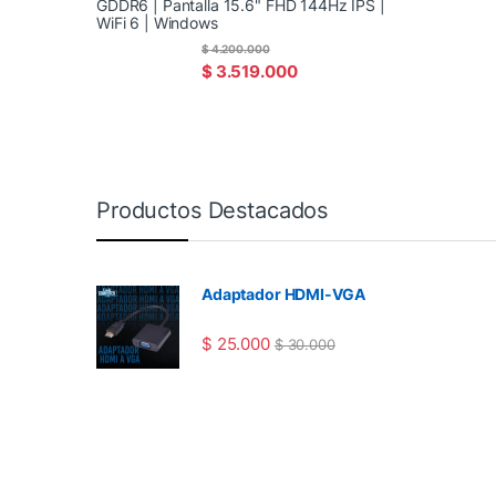
GDDR6 | Pantalla 15.6" FHD 144Hz IPS |
WiFi 6 | Windows
$
4.200.000
$
3.519.000
Productos Destacados
Adaptador HDMI-VGA
$
25.000
$
30.000