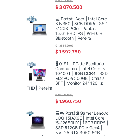
$
3.531.000
$
3.070.500
💻 Portátil Acer | Intel Core
3 N350 | 8GB DDR5 | SSD
512GB PCIe | Pantalla
15.6" FHD IPS | WiFi 6 +
Bluetooth | Pereira
$
1.831.000
$
1.592.750
🖥️ 0191 - PC de Escritorio
Compumax | Intel Core i5-
10400T | 8GB DDR4 | SSD
M.2 PCIe 500GB | Chasis
SFF | Monitor 24" 120Hz
FHD | Pereira
$
2.256.000
$
1.960.750
💻🎮 Portátil Gamer Lenovo
LOQ 15IAX9E | Intel Core
i5-12650HX | 16GB DDR5 |
SSD 512GB PCIe Gen4 |
NVIDIA RTX 3050 6GB