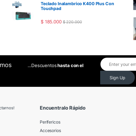
Teclado Inalambrico K400 Plus Con
Touchpad
$
185.000
$
220.000
omos
...Descuentos
hasta con el
Sign Up
Encuentralo Rápido
ctarnos!
Perifericos
Accesorios