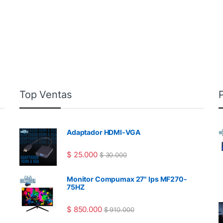
Top Ventas
Adaptador HDMI-VGA
$
25.000
$
30.000
Monitor Compumax 27" Ips MF270-
75HZ
$
850.000
$
910.000