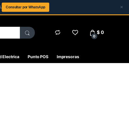
×
.
Consultar por WhatsApp
$
0
0
 Electrica
Punto POS
Impresoras