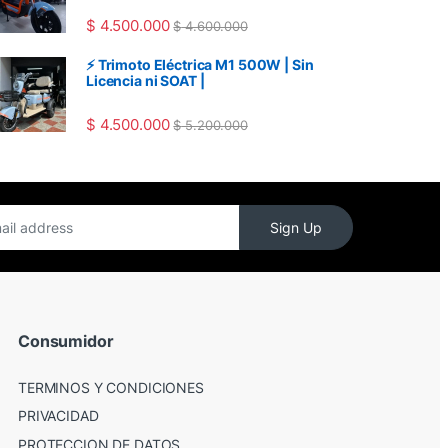
$
4.500.000
$
4.600.000
⚡ Trimoto Eléctrica M1 500W | Sin
Licencia ni SOAT |
$
4.500.000
$
5.200.000
Sign Up
Consumidor
TERMINOS Y CONDICIONES
PRIVACIDAD
PROTECCION DE DATOS