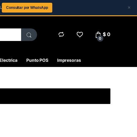
×
.
Consultar por WhatsApp
$
0
0
Electrica
Punto POS
Impresoras