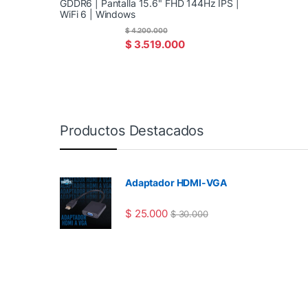
GDDR6 | Pantalla 15.6" FHD 144Hz IPS |
WiFi 6 | Windows
$
4.200.000
$
3.519.000
Productos Destacados
Adaptador HDMI-VGA
$
25.000
$
30.000