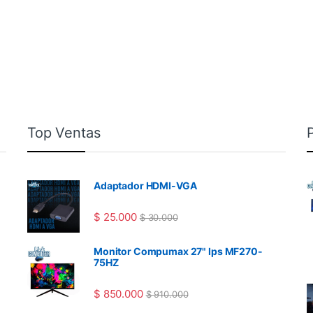
Top Ventas
Adaptador HDMI-VGA
$
25.000
$
30.000
Monitor Compumax 27" Ips MF270-
75HZ
$
850.000
$
910.000