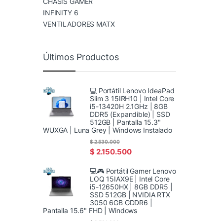
CHASIS GAMER
INFINITY 6
VENTILADORES MATX
Últimos Productos
💻 Portátil Lenovo IdeaPad
Slim 3 15IRH10 | Intel Core
i5-13420H 2.1GHz | 8GB
DDR5 (Expandible) | SSD
512GB | Pantalla 15.3"
WUXGA | Luna Grey | Windows Instalado
$
2.530.000
$
2.150.500
💻🎮 Portátil Gamer Lenovo
LOQ 15IAX9E | Intel Core
i5-12650HX | 8GB DDR5 |
SSD 512GB | NVIDIA RTX
3050 6GB GDDR6 |
Pantalla 15.6" FHD | Windows