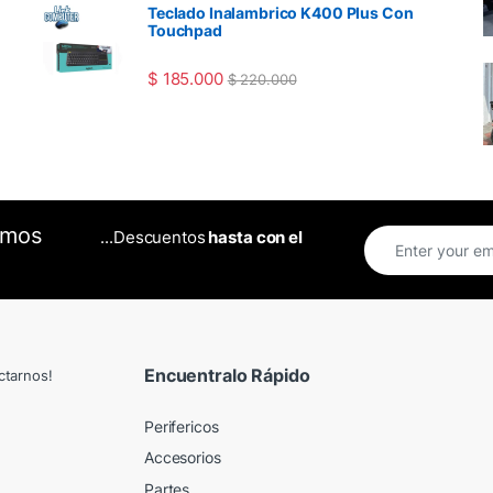
Teclado Inalambrico K400 Plus Con
Touchpad
$
185.000
$
220.000
omos
...Descuentos
hasta con el
Encuentralo Rápido
ctarnos!
Perifericos
Accesorios
Partes