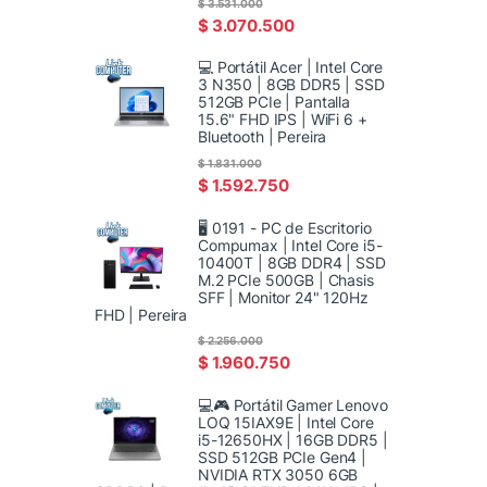
$
3.531.000
$
3.070.500
💻 Portátil Acer | Intel Core
3 N350 | 8GB DDR5 | SSD
512GB PCIe | Pantalla
15.6" FHD IPS | WiFi 6 +
Bluetooth | Pereira
$
1.831.000
$
1.592.750
🖥️ 0191 - PC de Escritorio
Compumax | Intel Core i5-
10400T | 8GB DDR4 | SSD
M.2 PCIe 500GB | Chasis
SFF | Monitor 24" 120Hz
FHD | Pereira
$
2.256.000
$
1.960.750
💻🎮 Portátil Gamer Lenovo
LOQ 15IAX9E | Intel Core
i5-12650HX | 16GB DDR5 |
SSD 512GB PCIe Gen4 |
NVIDIA RTX 3050 6GB