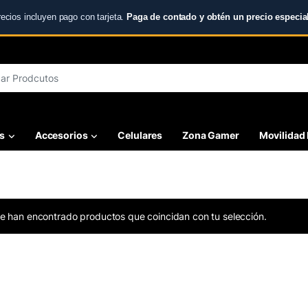
recios incluyen pago con tarjeta.
Paga de contado y obtén un precio especial
r:
s
Accesorios
Celulares
Zona Gamer
Movilidad 
e han encontrado productos que coincidan con tu selección.