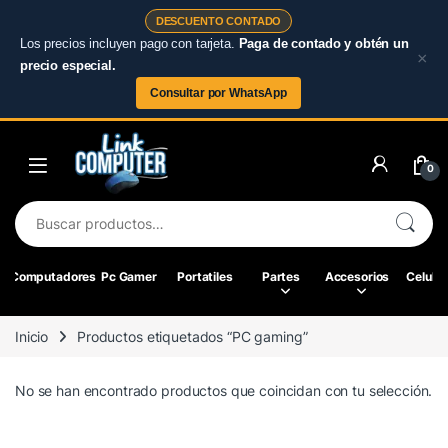
DESCUENTO CONTADO
Los precios incluyen pago con tarjeta.
Paga de contado y obtén un
×
precio especial.
Consultar por WhatsApp
Skip to navigation
Skip to content
0
Buscar por:
Computadores
Pc Gamer
Portatiles
Partes
Accesorios
Celular
Inicio
Productos etiquetados “PC gaming”
No se han encontrado productos que coincidan con tu selección.