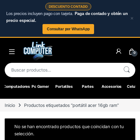
DESCUENTO CONTADO
Los precios incluyen pago con tarjeta.
Paga de contado y obtén un
×
precio especial.
Consultar por WhatsApp
Skip to navigation
Skip to content
0
Buscar por:
Computadores
Pc Gamer
Portatiles
Partes
Accesorios
Celular
Inicio
Productos etiquetados “portátil acer 16gb ram”
No se han encontrado productos que coincidan con tu
selección.