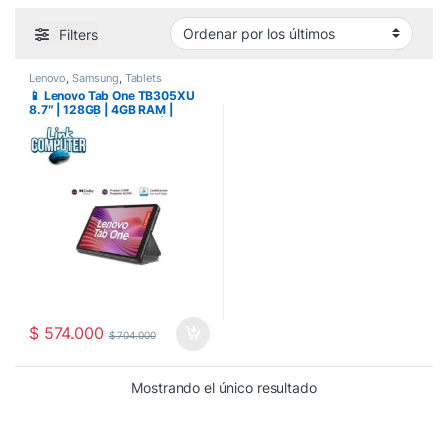
Filters
Lenovo
,
Samsung
,
Tablets
📱 Lenovo Tab One TB305XU
8.7″ | 128GB | 4GB RAM |
Android 14 | Helio G85 | Folio
Case
$
574.000
$
704.000
Mostrando el único resultado