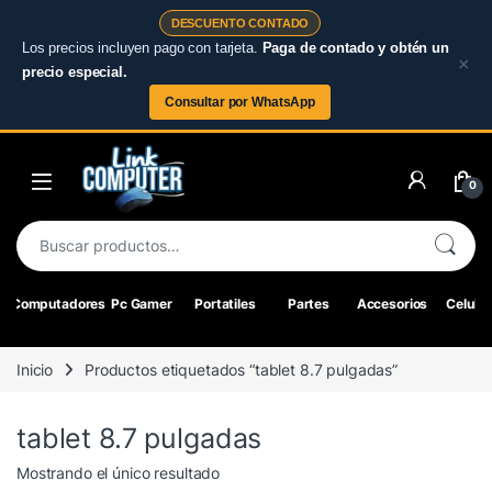
DESCUENTO CONTADO
Los precios incluyen pago con tarjeta.
Paga de contado y obtén un
×
precio especial.
Consultar por WhatsApp
Skip to navigation
Skip to content
0
Buscar por:
Computadores
Pc Gamer
Portatiles
Partes
Accesorios
Celular
Inicio
Productos etiquetados “tablet 8.7 pulgadas”
tablet 8.7 pulgadas
Mostrando el único resultado