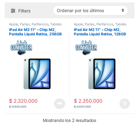
Filters
Apple
,
Partes
,
Perifericos
,
Tablets
Apple
,
Partes
,
Perifericos
,
Tablets
iPad Air M2 11″ – Chip M2,
iPad Air M2 11″ – Chip M2,
Pantalla Liquid Retina, 256GB
Pantalla Liquid Retina, 128GB
Gris – Ultraportátil y Potente
Gris – Ultraportátil y Potente
$
2.320.000
$
2.350.000
$
3.942.000
$
3.537.000
Ordenado por los últ
Mostrando los 2 resultados