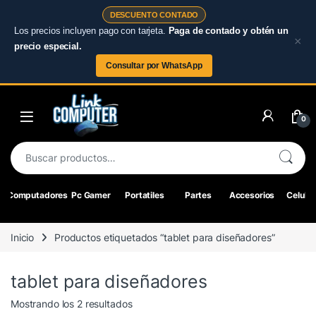
DESCUENTO CONTADO
Los precios incluyen pago con tarjeta.
Paga de contado y obtén un
×
precio especial.
Consultar por WhatsApp
Skip to navigation
Skip to content
0
Buscar por:
Computadores
Pc Gamer
Portatiles
Partes
Accesorios
Celular
Inicio
Productos etiquetados “tablet para diseñadores”
tablet para diseñadores
Ordenado por los últimos
Mostrando los 2 resultados