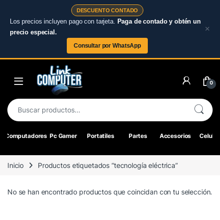
DESCUENTO CONTADO
Los precios incluyen pago con tarjeta.
Paga de contado y obtén un
×
precio especial.
Consultar por WhatsApp
Skip to navigation
Skip to content
0
Buscar por:
Computadores
Pc Gamer
Portatiles
Partes
Accesorios
Celular
Inicio
Productos etiquetados “tecnología eléctrica”
No se han encontrado productos que coincidan con tu selección.