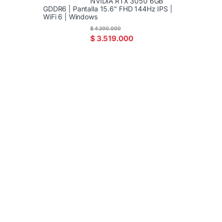
NVIDIA RTX 3050 6GB
GDDR6 | Pantalla 15.6" FHD 144Hz IPS |
WiFi 6 | Windows
$
4.200.000
$
3.519.000