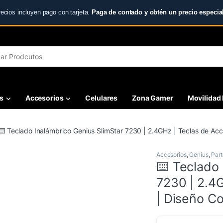
recios incluyen pago con tarjeta.
Paga de contado y obtén un precio especial
r:
s
Accesorios
Celulares
Zona Gamer
Movilidad 
⌨️ Teclado Inalámbrico Genius SlimStar 7230 | 2.4GHz | Teclas de A
Accesorios
,
Genius
,
Part
⌨️ Teclado 
7230 | 2.4
| Diseño C