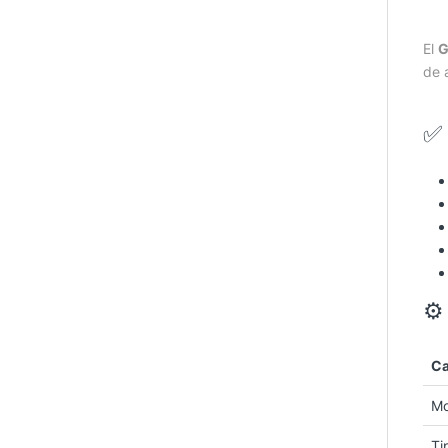
El
G
de 
✅
⚙
Ca
Mo
Ti