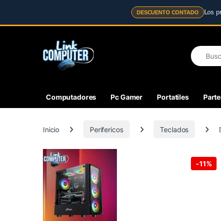
Los p
DESCUENTO CONTADO
Skip to navigation
Skip to content
Search fo
Computadores
Pc Gamer
Portatiles
Parte
Inicio
Perifericos
Teclados
-
11%