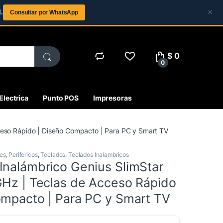
×
.
Consultar por WhatsApp
$
0
0
Electrica
Punto POS
Impresoras
cceso Rápido | Diseño Compacto | Para PC y Smart TV
es
,
Perifericos
,
Teclados
,
Teclados Inalambricos
Inalámbrico Genius SlimStar
GHz | Teclas de Acceso Rápido
ompacto | Para PC y Smart TV