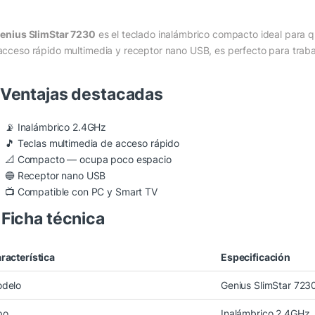
enius SlimStar 7230
es el teclado inalámbrico compacto ideal para qu
acceso rápido multimedia y receptor nano USB, es perfecto para trabaj
Ventajas destacadas
📡 Inalámbrico 2.4GHz
🎵 Teclas multimedia de acceso rápido
📐 Compacto — ocupa poco espacio
🔵 Receptor nano USB
📺 Compatible con PC y Smart TV
️
Ficha técnica
racterística
Especificación
delo
Genius SlimStar 723
po
Inalámbrico 2.4GHz