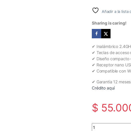
Añadir a la list
Sharing is caring!
✔ Inalámbrico 2.4GHz
✔ Teclas de acceso 
✔ Diseño compacto 
✔ Receptor nano USB
✔ Compatible con W
✔ Garantía 12 meses
Crédito aquí
$
55.00
⌨️ Teclado Inalámbr