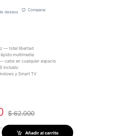
Comparar
a de deseos
 — total libertad
rápido multimedia
— cabe en cualquier espacio
 incluido
indows y Smart TV
0
$
62.000
ico Genius SlimStar 7230 | 2.4GHz | Teclas de Acceso Rápido | Dis
Añadir al carrito