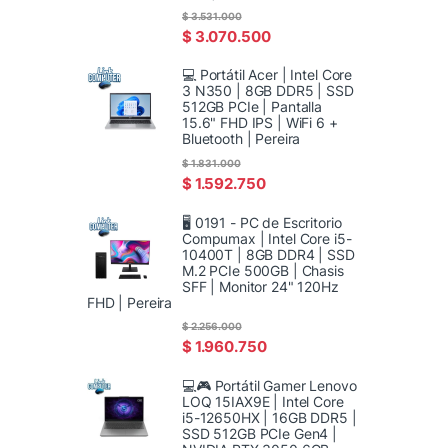
$
3.531.000
$
3.070.500
💻 Portátil Acer | Intel Core
3 N350 | 8GB DDR5 | SSD
512GB PCIe | Pantalla
15.6" FHD IPS | WiFi 6 +
Bluetooth | Pereira
$
1.831.000
$
1.592.750
🖥️ 0191 - PC de Escritorio
Compumax | Intel Core i5-
10400T | 8GB DDR4 | SSD
M.2 PCIe 500GB | Chasis
SFF | Monitor 24" 120Hz
FHD | Pereira
$
2.256.000
$
1.960.750
💻🎮 Portátil Gamer Lenovo
LOQ 15IAX9E | Intel Core
i5-12650HX | 16GB DDR5 |
SSD 512GB PCIe Gen4 |