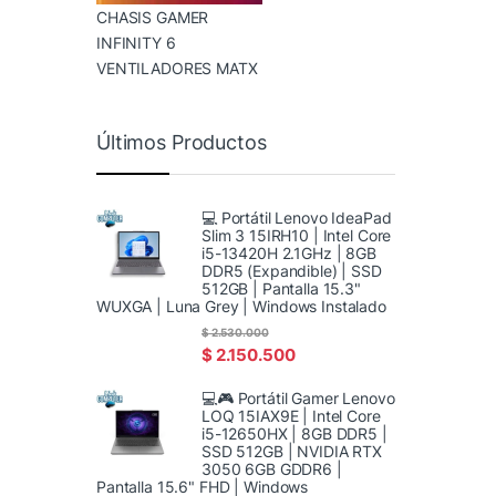
CHASIS GAMER
INFINITY 6
VENTILADORES MATX
Últimos Productos
💻 Portátil Lenovo IdeaPad
Slim 3 15IRH10 | Intel Core
i5-13420H 2.1GHz | 8GB
DDR5 (Expandible) | SSD
512GB | Pantalla 15.3"
WUXGA | Luna Grey | Windows Instalado
$
2.530.000
$
2.150.500
💻🎮 Portátil Gamer Lenovo
LOQ 15IAX9E | Intel Core
i5-12650HX | 8GB DDR5 |
SSD 512GB | NVIDIA RTX
3050 6GB GDDR6 |
Pantalla 15.6" FHD | Windows