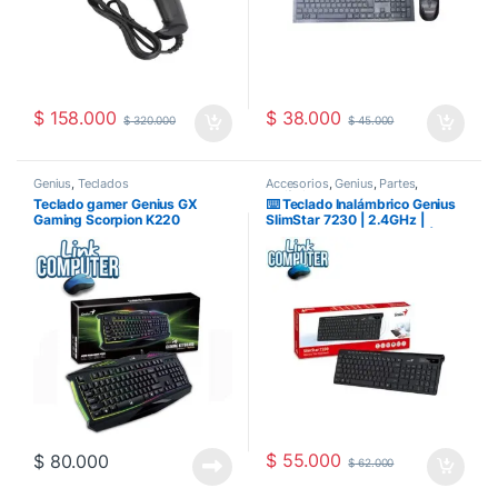
$
158.000
$
38.000
$
320.000
$
45.000
Genius
,
Teclados
Accesorios
,
Genius
,
Partes
,
Perifericos
,
Teclados
,
Teclados
Teclado gamer Genius GX
⌨️ Teclado Inalámbrico Genius
Inalambricos
Gaming Scorpion K220
SlimStar 7230 | 2.4GHz |
Teclas de Acceso Rápido |
Diseño Compacto | Para PC y
Smart TV
$
55.000
$
80.000
$
62.000