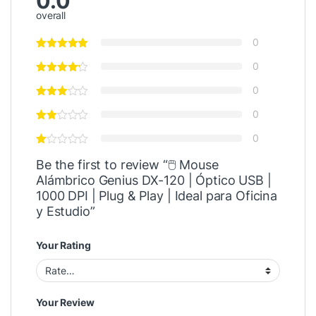
0.0
overall
0
0
0
0
0
Be the first to review “🖱️ Mouse
Alámbrico Genius DX-120 | Óptico USB |
1000 DPI | Plug & Play | Ideal para Oficina
y Estudio”
Your Rating
Your Review