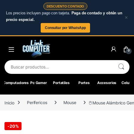
DESCUENTO CONTADO
Los precios incluyen pago con tarjeta.
Paga de contado y obtén un
×
precio especial.
Consultar por WhatsApp
Skip to navigation
Skip to content
0
Buscar por:
Computadores
Pc Gamer
Portatiles
Partes
Accesorios
Celular
Inicio
Perifericos
Mouse
🖱️ Mouse Alámbrico Gen
-
20%