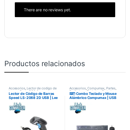
There are no reviews yet.
Productos relacionados
Accesorios
,
Lector de codigo de
Accesorios
,
Compumax
,
Partes
,
barras
,
Punto POS-2
Perifericos
,
Teclados
,
Teclados
Lector de Código de Barras
⌨️🖱️ Combo Teclado y Mouse
Inalambricos
Speed LS-2068 2D USB | Lee
Alámbrico Compumax | USB
QR, PDF417 y DataMatrix |
Plug & Play | Ideal para Oficina
Alámbrico Plug & Play |
y Estudio | Económico y
Compatible POS y Facturación
Confiable
| Garantía 12 Meses