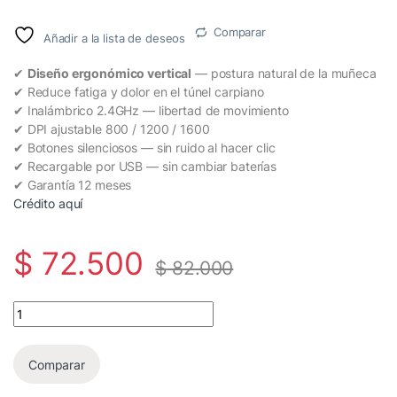
Comparar
Añadir a la lista de deseos
✔
Diseño ergonómico vertical
— postura natural de la muñeca
✔ Reduce fatiga y dolor en el túnel carpiano
✔ Inalámbrico 2.4GHz — libertad de movimiento
✔ DPI ajustable 800 / 1200 / 1600
✔ Botones silenciosos — sin ruido al hacer clic
✔ Recargable por USB — sin cambiar baterías
✔ Garantía 12 meses
Crédito aquí
$
72.500
$
82.000
🖱️ Mouse Ergonómico Genius Ergo 9000S Pro Inalámbrico | Diseño
Comparar