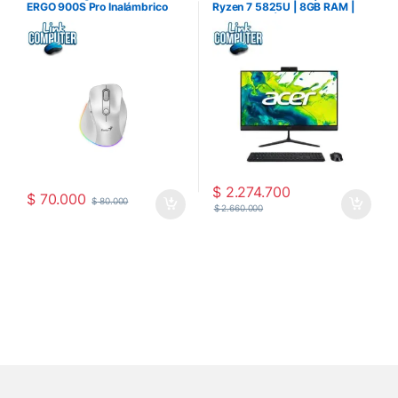
ERGO 900S Pro Inalámbrico
Ryzen 7 5825U | 8GB RAM |
SSD 512GB | Pantalla 23.8″
FHD | Teclado y Mouse
Inalámbrico | Windows
Instalado
$
2.274.700
$
70.000
$
80.000
$
2.660.000