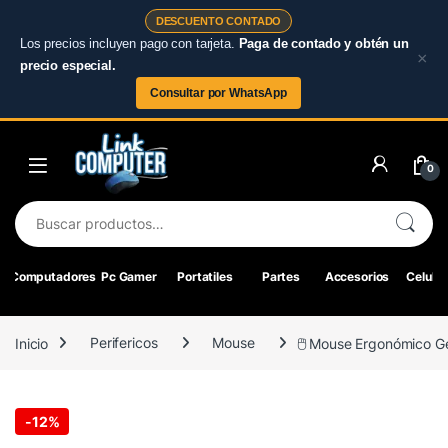
DESCUENTO CONTADO
Los precios incluyen pago con tarjeta.
Paga de contado y obtén un
×
precio especial.
Consultar por WhatsApp
Skip to navigation
Skip to content
0
Buscar por:
Computadores
Pc Gamer
Portatiles
Partes
Accesorios
Celular
Inicio
Perifericos
Mouse
🖱️ Mouse Ergonómico G
-
12%