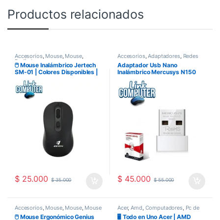
Productos relacionados
Accesorios
,
Mouse
,
Mouse
,
Accesorios
,
Adaptadores
,
Redes
Perifericos
🖱️ Mouse Inalámbrico Jertech
Adaptador Usb Nano
SM-01 | Colores Disponibles |
Inalámbrico Mercusys N150
Receptor USB Nano |
Wifi 150Mbps
Silencioso y Compacto | Ideal
para Laptop y Viaje
$
25.000
$
45.000
$
35.000
$
55.000
Accesorios
,
Mouse
,
Mouse
,
Mouse
Acer
,
Amd
,
Computadores
,
Pc de
Inalambrico
mesa
,
Todo en uno
🖱️ Mouse Ergonómico Genius
🖥️ Todo en Uno Acer | AMD