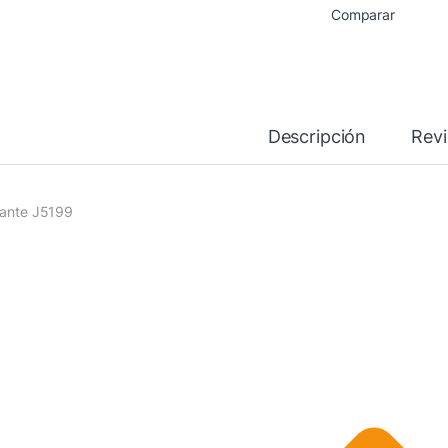
Comparar
Descripción
Rev
lante J5199