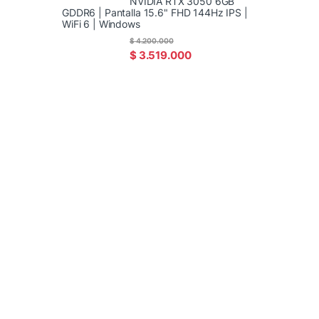
NVIDIA RTX 3050 6GB
GDDR6 | Pantalla 15.6" FHD 144Hz IPS |
WiFi 6 | Windows
$
4.200.000
$
3.519.000