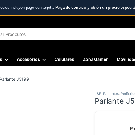
recios incluyen pago con tarjeta.
Paga de contado y obtén un precio especial
r:
s
Accesorios
Celulares
Zona Gamer
Movilidad
Parlante J5199
J&R
,
Parlantes
,
Periferic
Parlante J
Pr