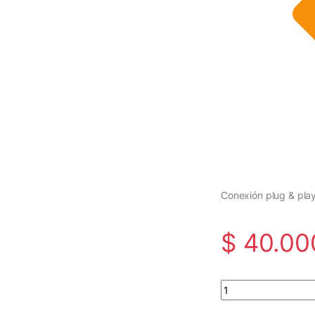
Conexión plug & pla
$
40.00
Parlante J5199 quan