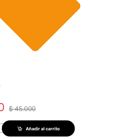
y
0
$
45.000
tity
Añadir al carrito