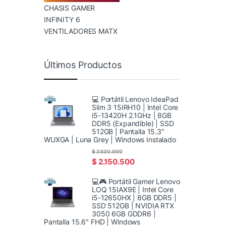
CHASIS GAMER
INFINITY 6
VENTILADORES MATX
Últimos Productos
💻 Portátil Lenovo IdeaPad
Slim 3 15IRH10 | Intel Core
i5-13420H 2.1GHz | 8GB
DDR5 (Expandible) | SSD
512GB | Pantalla 15.3"
WUXGA | Luna Grey | Windows Instalado
$
2.530.000
$
2.150.500
💻🎮 Portátil Gamer Lenovo
LOQ 15IAX9E | Intel Core
i5-12650HX | 8GB DDR5 |
SSD 512GB | NVIDIA RTX
3050 6GB GDDR6 |
Pantalla 15.6" FHD | Windows