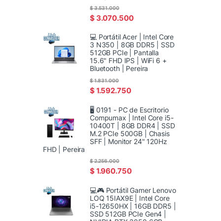
$
3.531.000
$
3.070.500
💻 Portátil Acer | Intel Core
3 N350 | 8GB DDR5 | SSD
512GB PCIe | Pantalla
15.6" FHD IPS | WiFi 6 +
Bluetooth | Pereira
$
1.831.000
$
1.592.750
🖥️ 0191 - PC de Escritorio
Compumax | Intel Core i5-
10400T | 8GB DDR4 | SSD
M.2 PCIe 500GB | Chasis
SFF | Monitor 24" 120Hz
FHD | Pereira
$
2.256.000
$
1.960.750
💻🎮 Portátil Gamer Lenovo
LOQ 15IAX9E | Intel Core
i5-12650HX | 16GB DDR5 |
SSD 512GB PCIe Gen4 |