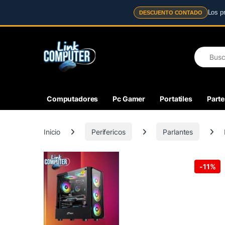
Los p
DESCUENTO CONTADO
Skip to navigation
Skip to content
Search fo
Computadores
Pc Gamer
Portatiles
Parte
Inicio
Perifericos
Parlantes
-
11%