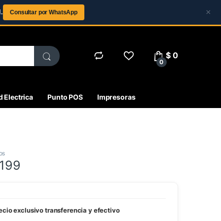
×
.
Consultar por WhatsApp
$
0
0
 Electrica
Punto POS
Impresoras
os
5199
ecio exclusivo transferencia y efectivo