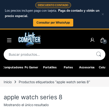
DESCUENTO CONTADO
Los precios incluyen pago con tarjeta.
Paga de contado y obtén un
×
precio especial.
Consultar por WhatsApp
Skip to navigation
Skip to content
0
Buscar por:
Computadores
Pc Gamer
Portatiles
Partes
Accesorios
Celular
Inicio
Productos etiquetados “apple watch series 8”
apple watch series 8
Mostrando el único resultado