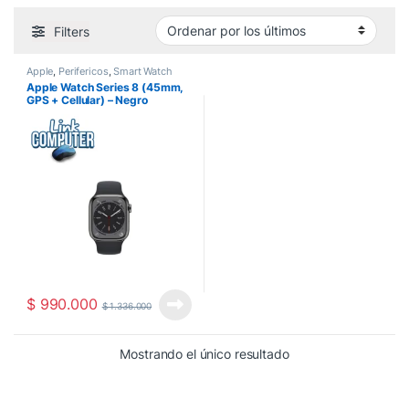
Filters
Apple
,
Perifericos
,
Smart Watch
Apple Watch Series 8 (45mm,
GPS + Cellular) – Negro
$
990.000
$
1.336.000
Mostrando el único resultado