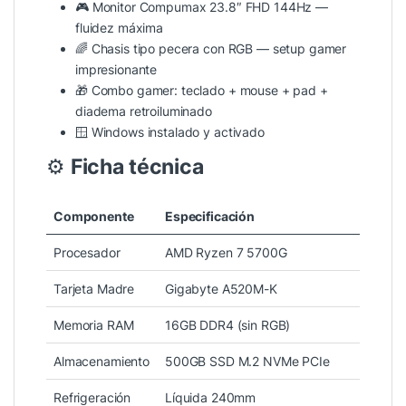
🎮 Monitor Compumax 23.8″ FHD 144Hz —
fluidez máxima
🌈 Chasis tipo pecera con RGB — setup gamer
impresionante
🎁 Combo gamer: teclado + mouse + pad +
diadema retroiluminado
🪟 Windows instalado y activado
⚙️
Ficha técnica
Componente
Especificación
Procesador
AMD Ryzen 7 5700G
Tarjeta Madre
Gigabyte A520M-K
Memoria RAM
16GB DDR4 (sin RGB)
Almacenamiento
500GB SSD M.2 NVMe PCIe
Refrigeración
Líquida 240mm