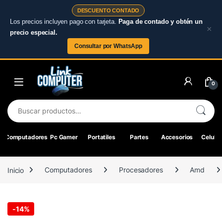
DESCUENTO CONTADO
Los precios incluyen pago con tarjeta.
Paga de contado y obtén un
×
precio especial.
Consultar por WhatsApp
Skip to navigation
Skip to content
0
Buscar por:
Computadores
Pc Gamer
Portatiles
Partes
Accesorios
Celular
Inicio
Computadores
Procesadores
Amd
-
14%