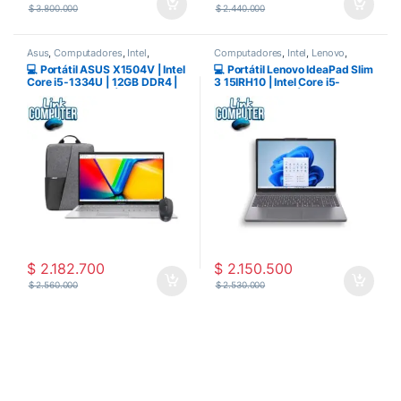
$
3.800.000
$
2.440.000
Asus
,
Computadores
,
Intel
,
Computadores
,
Intel
,
Lenovo
,
Portatiles
Portatiles
💻 Portátil ASUS X1504V | Intel
💻 Portátil Lenovo IdeaPad Slim
Core i5-1334U | 12GB DDR4 |
3 15IRH10 | Intel Core i5-
SSD 512GB PCIe | Pantalla
13420H 2.1GHz | 8GB DDR5
15.6″ FHD | Linux | Incluye
(Expandible) | SSD 512GB |
Mouse y Morral Original ASUS
Pantalla 15.3″ WUXGA | Luna
Grey | Windows Instalado
$
2.182.700
$
2.150.500
$
2.560.000
$
2.530.000