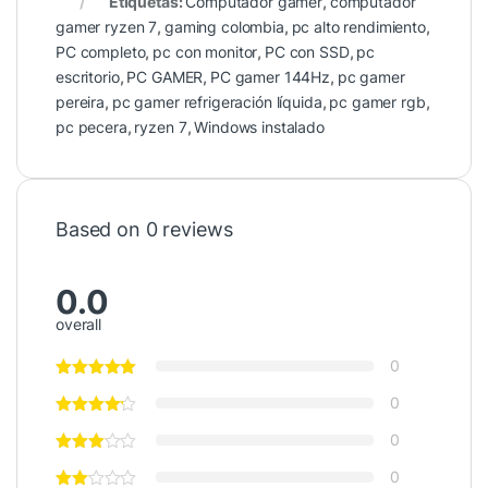
Etiquetas:
Computador gamer
,
computador
gamer ryzen 7
,
gaming colombia
,
pc alto rendimiento
,
PC completo
,
pc con monitor
,
PC con SSD
,
pc
escritorio
,
PC GAMER
,
PC gamer 144Hz
,
pc gamer
pereira
,
pc gamer refrigeración líquida
,
pc gamer rgb
,
pc pecera
,
ryzen 7
,
Windows instalado
Based on 0 reviews
0.0
overall
0
0
0
0