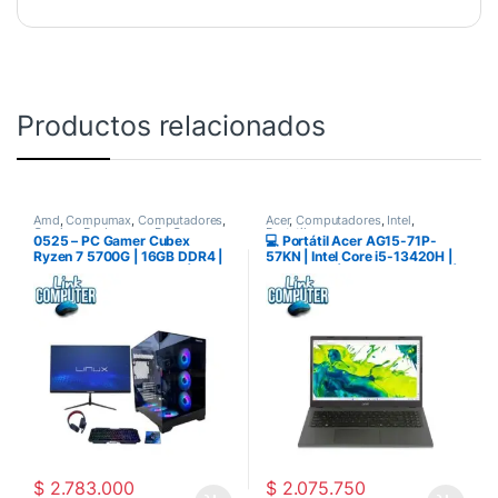
Productos relacionados
Amd
,
Compumax
,
Computadores
,
Acer
,
Computadores
,
Intel
,
Gaming
,
Pc de mesa
,
Pc Gamer
,
Portatiles
0525 – PC Gamer Cubex
💻 Portátil Acer AG15-71P-
Zona Gamer
Ryzen 7 5700G | 16GB DDR4 |
57KN | Intel Core i5-13420H |
SSD NVMe 500GB PCIe |
DDR5 8GB | SSD 512GB PCIe |
Refrigeración Líquida 240mm |
Pantalla 15.6″ FHD | WiFi 6 +
Fuente 850W 80 Plus Bronze |
Bluetooth | Windows Instalado
Monitor 23.8″ 144Hz | Combo
Gamer | Windows Instalado
$
2.783.000
$
2.075.750