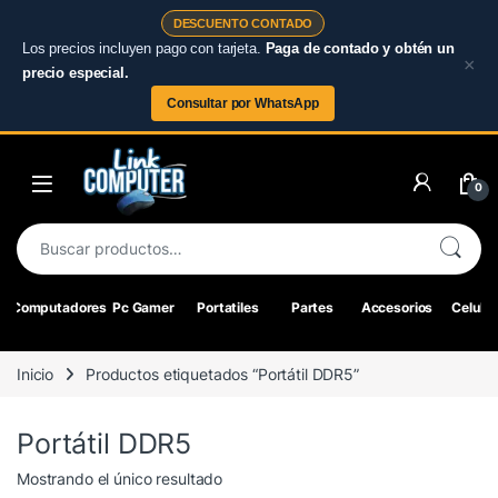
DESCUENTO CONTADO
Los precios incluyen pago con tarjeta.
Paga de contado y obtén un
×
precio especial.
Consultar por WhatsApp
Skip to navigation
Skip to content
0
Buscar por:
Computadores
Pc Gamer
Portatiles
Partes
Accesorios
Celular
Inicio
Productos etiquetados “Portátil DDR5”
Portátil DDR5
Mostrando el único resultado