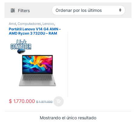
Filters
Amd
,
Computadores
,
Lenovo
,
Portatiles
Portátil Lenovo V14 G4 AMN –
AMD Ryzen 3 7320U – RAM
16GB DDR5 – SSD 256GB –
Pantalla 14″ FHD – LAN RJ-45
$
1.770.000
$
1.971.000
Mostrando el único resultado