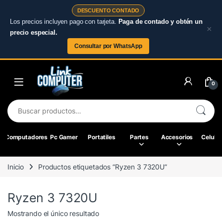
DESCUENTO CONTADO
Los precios incluyen pago con tarjeta.
Paga de contado y obtén un
×
precio especial.
Consultar por WhatsApp
Skip to navigation
Skip to content
0
Buscar por:
Computadores
Pc Gamer
Portatiles
Partes
Accesorios
Celular
Inicio
Productos etiquetados “Ryzen 3 7320U”
Ryzen 3 7320U
Mostrando el único resultado