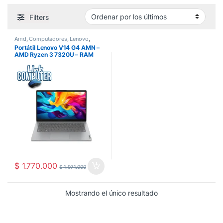
Filters
Amd
,
Computadores
,
Lenovo
,
Portatiles
Portátil Lenovo V14 G4 AMN –
AMD Ryzen 3 7320U – RAM
16GB DDR5 – SSD 256GB –
Pantalla 14″ FHD – LAN RJ-45
$
1.770.000
$
1.971.000
Mostrando el único resultado